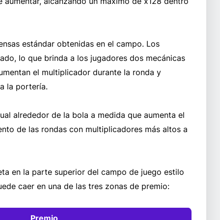
ede aumentar, alcanzando un máximo de x128 dentro
pensas estándar obtenidas en el campo. Los
ado, lo que brinda a los jugadores dos mecánicas
umentan el multiplicador durante la ronda y
a la portería.
sual alrededor de la bola a medida que aumenta el
miento de las rondas con multiplicadores más altos a
ta en la parte superior del campo de juego estilo
puede caer en una de las tres zonas de premio:
Premio