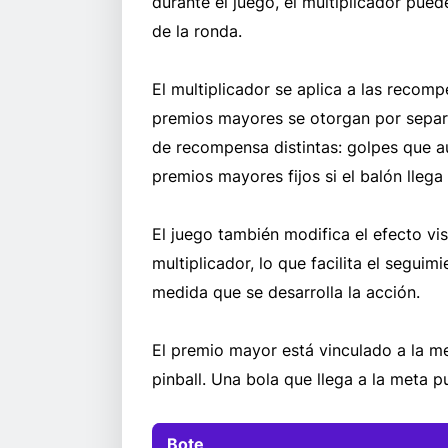
durante el juego, el multiplicador pu
de la ronda.
El multiplicador se aplica a las recom
premios mayores se otorgan por separ
de recompensa distintas: golpes que a
premios mayores fijos si el balón llega 
El juego también modifica el efecto vi
multiplicador, lo que facilita el segui
medida que se desarrolla la acción.
El premio mayor está vinculado a la me
pinball. Una bola que llega a la meta 
Bote