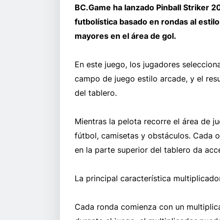
BC.Game ha lanzado Pinball Striker 2
futbolística basado en rondas al estil
mayores en el área de gol.
En este juego, los jugadores seleccion
campo de juego estilo arcade, y el res
del tablero.
Mientras la pelota recorre el área de
fútbol, camisetas y obstáculos. Cada 
en la parte superior del tablero da ac
La principal característica multiplicad
Cada ronda comienza con un multiplica