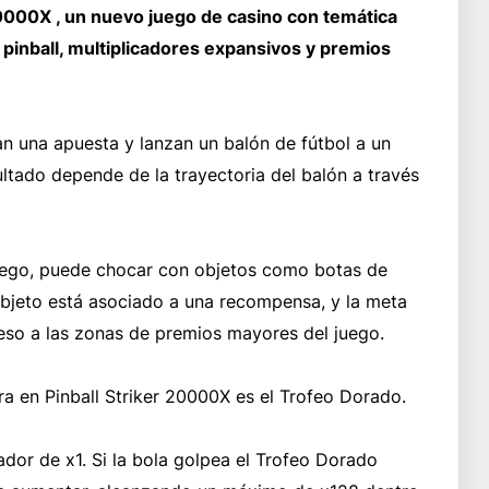
0000X , un nuevo juego de casino con temática
o pinball, multiplicadores expansivos y premios
an una apuesta y lanzan un balón de fútbol a un
ultado depende de la trayectoria del balón a través
 juego, puede chocar con objetos como botas de
objeto está asociado a una recompensa, y la meta
ceso a las zonas de premios mayores del juego.
ora en Pinball Striker 20000X es el Trofeo Dorado.
dor de x1. Si la bola golpea el Trofeo Dorado