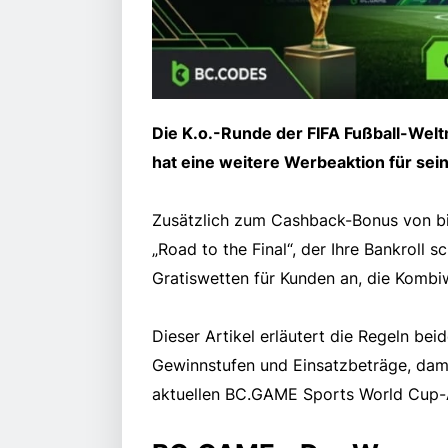
Die K.o.-Runde der FIFA Fußball-We
hat eine weitere Werbeaktion für sei
Zusätzlich zum Cashback-Bonus von b
„Road to the Final“, der Ihre Bankroll s
Gratiswetten für Kunden an, die Kombiw
Dieser Artikel erläutert die Regeln bei
Gewinnstufen und Einsatzbeträge, dam
aktuellen BC.GAME Sports World Cup-