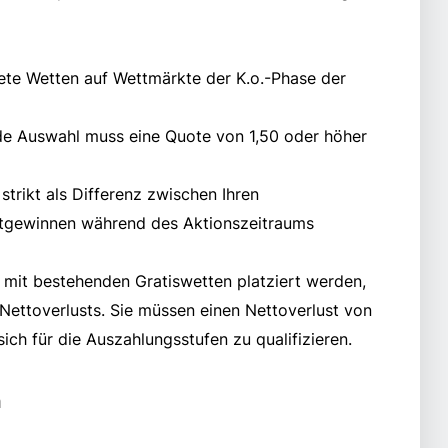
te Wetten auf Wettmärkte der K.o.-Phase der
de Auswahl muss eine Quote von 1,50 oder höher
strikt als Differenz zwischen Ihren
tgewinnen während des Aktionszeitraums
 mit bestehenden Gratiswetten platziert werden,
 Nettoverlusts. Sie müssen einen Nettoverlust von
ich für die Auszahlungsstufen zu qualifizieren.
n