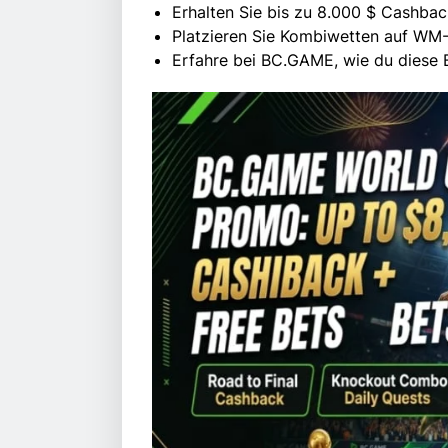
Erhalten Sie bis zu 8.000 $ Cashbac
Platzieren Sie Kombiwetten auf WM-
Erfahre bei BC.GAME, wie du diese 