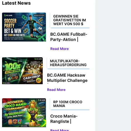
Latest News
GEWINNEN SIE
GRATISWETTEN IM
WERT VON 500 $
BC.GAME Fußball-
Party-Aktion |
Wetten & Gewinnen
Read More
Sie bis zu 500 $
Gratiswetten
MULTIPLIKATOR-
HERAUSFORDERUNG
BC.GAME Hacksaw
Multiplier Challenge
| Gewinne 100
Read More
Freispiele &
Geldpreise
RP 100M CROCO
MANIA
Croco Mania-
Rangliste |
Gewinne deinen
Read More