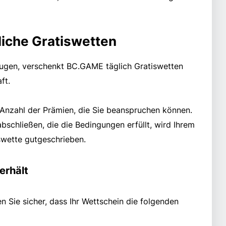
iche Gratiswetten
ugen, verschenkt BC.GAME täglich Gratiswetten
ft.
ie Anzahl der Prämien, die Sie beanspruchen können.
schließen, die die Bedingungen erfüllt, wird Ihrem
swette gutgeschrieben.
erhält
en Sie sicher, dass Ihr Wettschein die folgenden