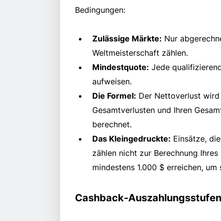
Bedingungen:
Zulässige Märkte:
Nur abgerechne
Weltmeisterschaft zählen.
Mindestquote:
Jede qualifizieren
aufweisen.
Die Formel:
Der Nettoverlust wird 
Gesamtverlusten und Ihren Gesam
berechnet.
Das Kleingedruckte:
Einsätze, die
zählen nicht zur Berechnung Ihres
mindestens 1.000 $ erreichen, um s
Cashback-Auszahlungsstufe