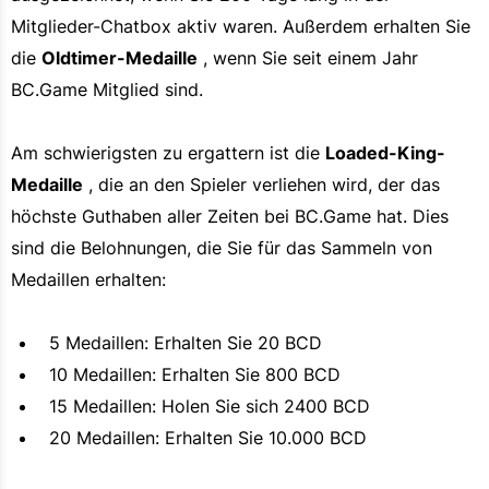
Mitglieder-Chatbox aktiv waren. Außerdem erhalten Sie
die
Oldtimer-Medaille
, wenn Sie seit einem Jahr
BC.Game Mitglied sind.
Am schwierigsten zu ergattern ist die
Loaded-King-
Medaille
, die an den Spieler verliehen wird, der das
höchste Guthaben aller Zeiten bei BC.Game hat. Dies
sind die Belohnungen, die Sie für das Sammeln von
Medaillen erhalten:
5 Medaillen: Erhalten Sie 20 BCD
10 Medaillen: Erhalten Sie 800 BCD
15 Medaillen: Holen Sie sich 2400 BCD
20 Medaillen: Erhalten Sie 10.000 BCD