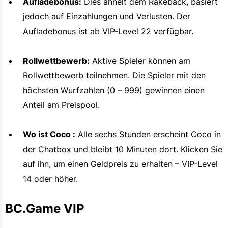
Aufladebonus:
Dies ähnelt dem Rakeback, basiert
jedoch auf Einzahlungen und Verlusten. Der
Aufladebonus ist ab VIP-Level 22 verfügbar.
Rollwettbewerb:
Aktive Spieler können am
Rollwettbewerb teilnehmen. Die Spieler mit den
höchsten Wurfzahlen (0 – 999) gewinnen einen
Anteil am Preispool.
Wo ist Coco :
Alle sechs Stunden erscheint Coco in
der Chatbox und bleibt 10 Minuten dort. Klicken Sie
auf ihn, um einen Geldpreis zu erhalten – VIP-Level
14 oder höher.
BC.Game VIP