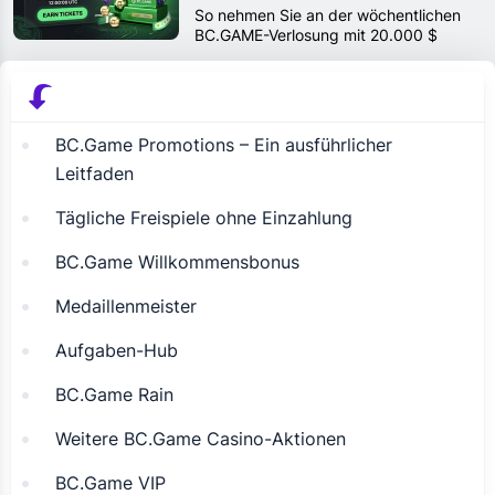
So nehmen Sie an der wöchentlichen
BC.GAME-Verlosung mit 20.000 $
Preisgeld teil
BC.Game Promotions – Ein ausführlicher
Leitfaden
Tägliche Freispiele ohne Einzahlung
BC.Game Willkommensbonus
Medaillenmeister
Aufgaben-Hub
BC.Game Rain
Weitere BC.Game Casino-Aktionen
BC.Game VIP