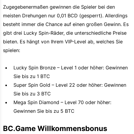
Zugegebenermaßen gewinnen die Spieler bei den
meisten Drehungen nur 0,01 BCD (gesperrt). Allerdings
besteht immer die Chance auf einen großen Gewinn. Es
gibt drei Lucky Spin-Räder, die unterschiedliche Preise
bieten. Es hängt von Ihrem VIP-Level ab, welches Sie
spielen:
Lucky Spin Bronze – Level 1 oder höher: Gewinnen
Sie bis zu 1 BTC
Super Spin Gold – Level 22 oder höher: Gewinnen
Sie bis zu 3 BTC
Mega Spin Diamond – Level 70 oder höher:
Gewinnen Sie bis zu 5 BTC
BC.Game Willkommensbonus