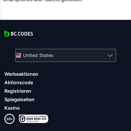
United States
Werbeaktionen
Aktionscode
Registrieren
Spiegelseiten
Kasino