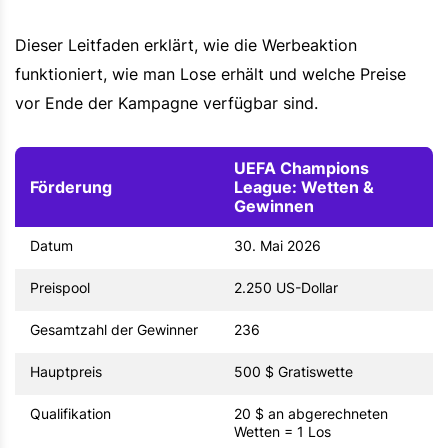
Dieser Leitfaden erklärt, wie die Werbeaktion
funktioniert, wie man Lose erhält und welche Preise
vor Ende der Kampagne verfügbar sind.
UEFA Champions
Förderung
League: Wetten &
Gewinnen
Datum
30. Mai 2026
Preispool
2.250 US-Dollar
Gesamtzahl der Gewinner
236
Hauptpreis
500 $ Gratiswette
Qualifikation
20 $ an abgerechneten
Wetten = 1 Los