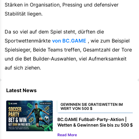
Stärken in Organisation, Pressing und defensiver
Stabilität liegen.
Da so viel auf dem Spiel steht, dürften die
Sportwettenmärkte
von BC.GAME
, wie zum Beispiel
Spielsieger, Beide Teams treffen, Gesamtzahl der Tore
und die Bet Builder-Auswahlen, viel Aufmerksamkeit
auf sich ziehen.
Latest News
GEWINNEN SIE GRATISWETTEN IM
WERT VON 500 $
BC.GAME Fußball-Party-Aktion |
Wetten & Gewinnen Sie bis zu 500 $
Gratiswetten
Read More