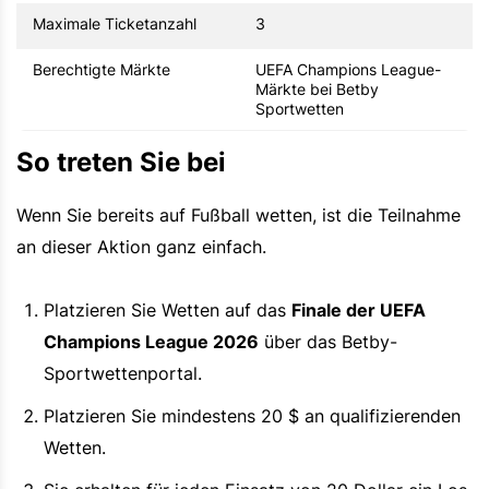
Maximale Ticketanzahl
3
Berechtigte Märkte
UEFA Champions League-
Märkte bei Betby
Sportwetten
So treten Sie bei
Wenn Sie bereits auf Fußball wetten, ist die Teilnahme
an dieser Aktion ganz einfach.
Platzieren Sie Wetten auf das
Finale der UEFA
Champions League 2026
über das Betby-
Sportwettenportal.
Platzieren Sie mindestens 20 $ an qualifizierenden
Wetten.