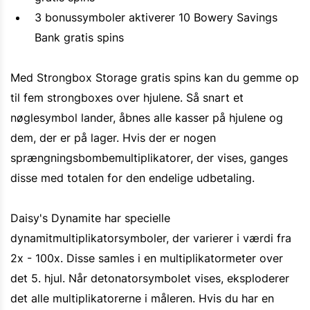
3 bonussymboler aktiverer 10 Bowery Savings
Bank gratis spins
Med Strongbox Storage gratis spins kan du gemme op
til fem strongboxes over hjulene. Så snart et
nøglesymbol lander, åbnes alle kasser på hjulene og
dem, der er på lager. Hvis der er nogen
sprængningsbombemultiplikatorer, der vises, ganges
disse med totalen for den endelige udbetaling.
Daisy's Dynamite har specielle
dynamitmultiplikatorsymboler, der varierer i værdi fra
2x - 100x. Disse samles i en multiplikatormeter over
det 5. hjul. Når detonatorsymbolet vises, eksploderer
det alle multiplikatorerne i måleren. Hvis du har en