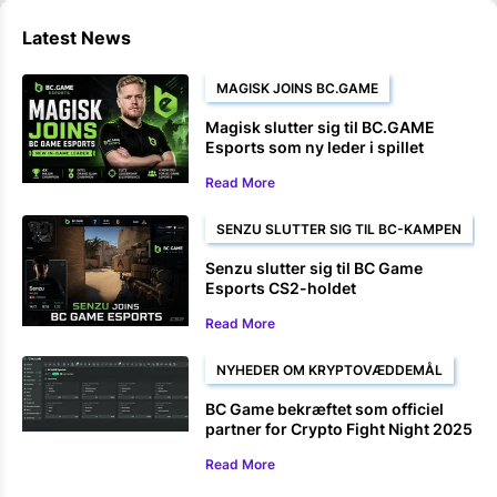
Latest News
MAGISK JOINS BC.GAME
Magisk slutter sig til BC.GAME
Esports som ny leder i spillet
Read More
SENZU SLUTTER SIG TIL BC-KAMPEN
Senzu slutter sig til BC Game
Esports CS2-holdet
Read More
NYHEDER OM KRYPTOVÆDDEMÅL
BC Game bekræftet som officiel
partner for Crypto Fight Night 2025
Read More