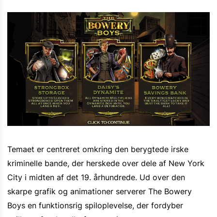
Temaet er centreret omkring den berygtede irske
kriminelle bande, der herskede over dele af New York
City i midten af det 19. århundrede. Ud over den
skarpe grafik og animationer serverer The Bowery
Boys en funktionsrig spiloplevelse, der fordyber