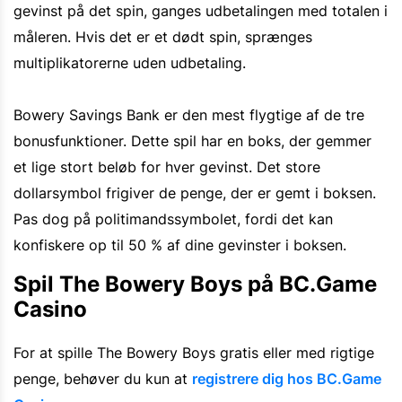
gevinst på det spin, ganges udbetalingen med totalen i
måleren. Hvis det er et dødt spin, sprænges
multiplikatorerne uden udbetaling.
Bowery Savings Bank er den mest flygtige af de tre
bonusfunktioner. Dette spil har en boks, der gemmer
et lige stort beløb for hver gevinst. Det store
dollarsymbol frigiver de penge, der er gemt i boksen.
Pas dog på politimandssymbolet, fordi det kan
konfiskere op til 50 % af dine gevinster i boksen.
Spil The Bowery Boys på BC.Game
Casino
For at spille The Bowery Boys gratis eller med rigtige
penge, behøver du kun at
registrere dig hos BC.Game