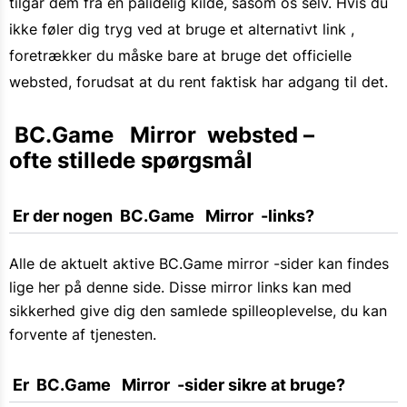
tilgår dem fra en pålidelig kilde, såsom os selv. Hvis du
ikke føler dig tryg ved at bruge et alternativt link ,
foretrækker du måske bare at bruge det officielle
websted, forudsat at du rent faktisk har adgang til det.
 BC.Game   Mirror  websted – 
ofte stillede spørgsmål
 Er der nogen  BC.Game   Mirror  -links?
Alle de aktuelt aktive BC.Game mirror -sider kan findes
lige her på denne side. Disse mirror links kan med
sikkerhed give dig den samlede spilleoplevelse, du kan
forvente af tjenesten.
 Er  BC.Game   Mirror  -sider sikre at bruge?