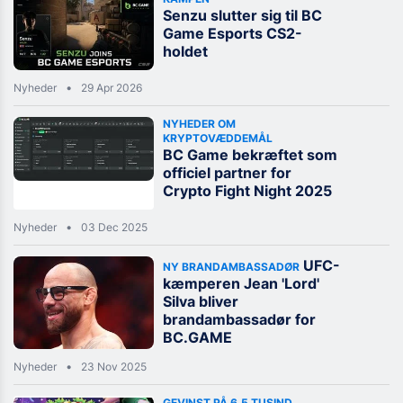
Senzu slutter sig til BC
Game Esports CS2-
holdet
Nyheder
29 Apr 2026
NYHEDER OM
KRYPTOVÆDDEMÅL
BC Game bekræftet som
officiel partner for
Crypto Fight Night 2025
Nyheder
03 Dec 2025
UFC-
NY BRANDAMBASSADØR
kæmperen Jean 'Lord'
Silva bliver
brandambassadør for
BC.GAME
Nyheder
23 Nov 2025
GEVINST PÅ 6,5 TUSIND