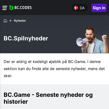
Sign in
DA
Nyheder
BC.Spilnyheder
Der er aldrig et kedeligt øjeblik på BC.Game. I denne
sektion kan du finde alle de seneste nyheder, mens det
sker.
BC.Game - Seneste nyheder og
historier