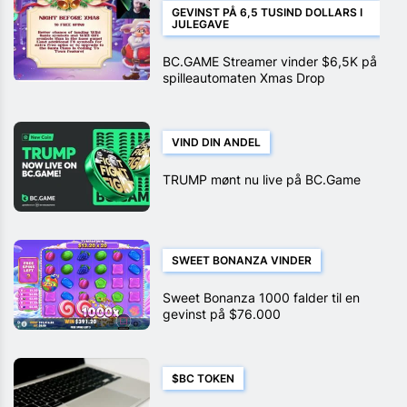
GEVINST PÅ 6,5 TUSIND DOLLARS I
JULEGAVE
BC.GAME Streamer vinder $6,5K på
spilleautomaten Xmas Drop
VIND DIN ANDEL
TRUMP mønt nu live på BC.Game
SWEET BONANZA VINDER
Sweet Bonanza 1000 falder til en
gevinst på $76.000
$BC TOKEN