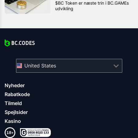
$BC Token er næste trin i BC.GAMEs
udvikling
United States
Nyheder
Rabatkode
Tilmeld
Spejlsider
Kasino