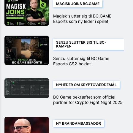
MAGISK JOINS BC.GAME
Magisk slutter sig til BC.GAME
Esports som ny leder i spillet
SENZU SLUTTER SIG TIL BC-
KAMPEN
Senzu slutter sig til BC Game
Esports CS2-holdet
NYHEDER OM KRYPTOVÆDDEMÅL
BC Game bekræftet som officiel
partner for Crypto Fight Night 2025
NY BRANDAMBASSADØR