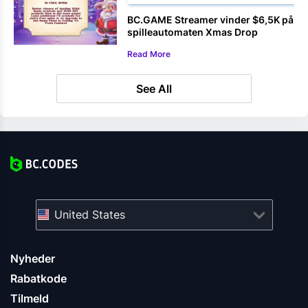
BC.GAME Streamer vinder $6,5K på
spilleautomaten Xmas Drop
Read More
See All
United States
Nyheder
Rabatkode
Tilmeld