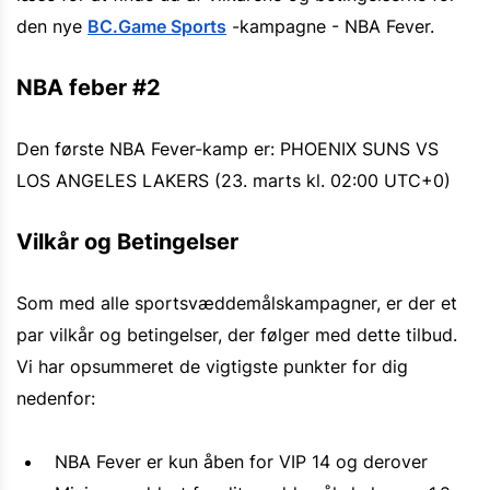
den nye
BC.Game Sports
-kampagne - NBA Fever.
NBA feber #2
Den første NBA Fever-kamp er: PHOENIX SUNS VS
LOS ANGELES LAKERS (23. marts kl. 02:00 UTC+0)
Vilkår og Betingelser
Som med alle sportsvæddemålskampagner, er der et
par vilkår og betingelser, der følger med dette tilbud.
Vi har opsummeret de vigtigste punkter for dig
nedenfor:
NBA Fever er kun åben for VIP 14 og derover