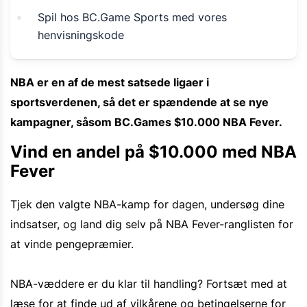
Spil hos BC.Game Sports med vores
henvisningskode
NBA er en af de mest satsede ligaer i
sportsverdenen, så det er spændende at se nye
kampagner, såsom BC.Games $10.000 NBA Fever.
Vind en andel på $10.000 med NBA
Fever
Tjek den valgte NBA-kamp for dagen, undersøg dine
indsatser, og land dig selv på NBA Fever-ranglisten for
at vinde pengepræmier.
NBA-væddere er du klar til handling? Fortsæt med at
læse for at finde ud af vilkårene og betingelserne for