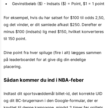
Gevinstbeløb ($) - Indsats ($) = Point, $1 = 1 point
For eksempel, hvis du har satset for $100 til odds 2,50,
og det vinder, er dit samlede afkast $250. Derefter er
minus $100 (indsats) lig med $150, hvilket konverteres
til 150 point.
Dine point fra hver spiluge (fire i alt) lægges sammen
på leaderboardet for at give dig din endelige
placering.
Sådan kommer du ind i NBA-feber
Indtast dit sportsvæddemål billet-id, det korrekte UID
og dit BC-brugernavn i den Google-formular, der er
knyttet til denne kampagne, mindst 2 timer før spillets