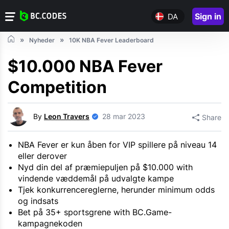
Sign in
DA
Nyheder
10K NBA Fever Leaderboard
$10.000 NBA Fever
Competition
By
Leon Travers
28 mar 2023
Share
NBA Fever er kun åben for VIP spillere på niveau 14
eller derover
Nyd din del af præmiepuljen på $10.000 with
vindende væddemål på udvalgte kampe
Tjek konkurrencereglerne, herunder minimum odds
og indsats
Bet på 35+ sportsgrene with BC.Game-
kampagnekoden