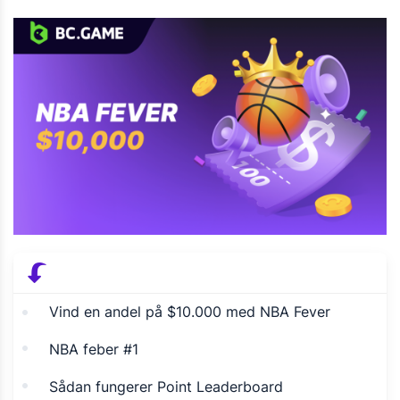
Vind en andel på $10.000 med NBA Fever
NBA feber #1
Sådan fungerer Point Leaderboard