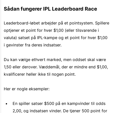
Sådan fungerer IPL Leaderboard Race
Leaderboard-løbet arbejder på et pointsystem. Spillere
optjener et point for hver $1,00 (eller tilsvarende i
valuta) satset på IPL-kampe og et point for hver $1,00
i gevinster fra deres indsatser.
Du kan vælge ethvert marked, men oddset skal være
1,50 eller derover. Væddemål, der er mindre end $1,00,
kvalificerer heller ikke til nogen point.
Her er nogle eksempler:
En spiller satser $500 på en kampvinder til odds
2,00, og indsatsen vinder. De tjener 500 point for