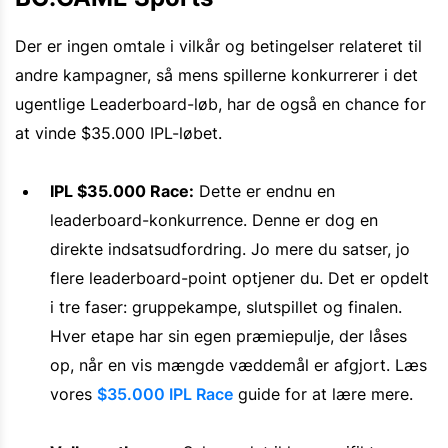
Der er ingen omtale i vilkår og betingelser relateret til
andre kampagner, så mens spillerne konkurrerer i det
ugentlige Leaderboard-løb, har de også en chance for
at vinde $35.000 IPL-løbet.
IPL $35.000 Race:
Dette er endnu en
leaderboard-konkurrence. Denne er dog en
direkte indsatsudfordring. Jo mere du satser, jo
flere leaderboard-point optjener du. Det er opdelt
i tre faser: gruppekampe, slutspillet og finalen.
Hver etape har sin egen præmiepulje, der låses
op, når en vis mængde væddemål er afgjort. Læs
vores
$35.000 IPL Race
guide for at lære mere.