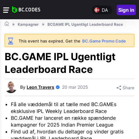
Sign in
DA
Kampagner
BCGAME IPL Ugentligt Leaderboard Race
This event has expired. Get the
BC.Game Promo Code
BC.GAME IPL Ugentligt
Leaderboard Race
By
Leon Travers
20 mar 2025
Share
Få alle væddemål til at tælle med BC.GAMEs
eksklusive IPL Weekly Leaderboard Race
BC.GAME har lanceret en række spændende
kampagner for 2025 Indian Premier League
Find ud af, hvordan du deltager og vinder gratis
væddemål i IPL Leaderboard Race