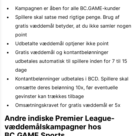
Kampagnen er åben for alle BC.GAME-kunder
Spillere skal satse med rigtige penge. Brug af
gratis væddemål betyder, at du ikke samler nogen
point
Udbetalte væddemål optjener ikke point
Gratis væddemål og kontantbelønninger
udbetales automatisk til spillere inden for 7 til 15
dage
Kontantbelønninger udbetales i BCD. Spillere skal
omsætte deres belønning 10x, før eventuelle
gevinster kan trækkes tilbage
Omsætningskravet for gratis væddemål er 5x
Andre indiske Premier League-
væddemålskampagner hos
BC.GAME Sports