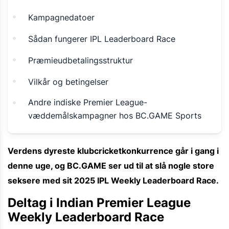
Kampagnedatoer
Sådan fungerer IPL Leaderboard Race
Præmieudbetalingsstruktur
Vilkår og betingelser
Andre indiske Premier League-
væddemålskampagner hos BC.GAME Sports
Verdens dyreste klubcricketkonkurrence går i gang i
denne uge, og BC.GAME ser ud til at slå nogle store
seksere med sit 2025 IPL Weekly Leaderboard Race.
Deltag i Indian Premier League
Weekly Leaderboard Race