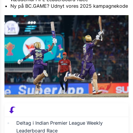
Ny på BC.GAME? Udnyt vores 2025 kampagnekode
Deltag i Indian Premier League Weekly
Leaderboard Race