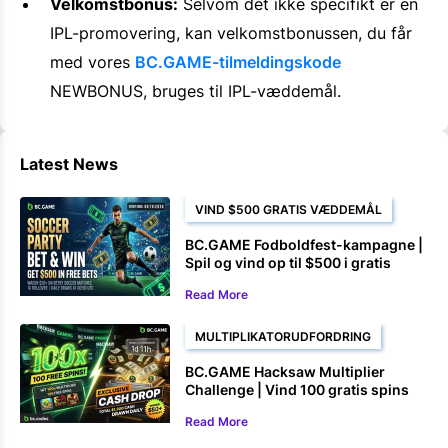
Velkomstbonus:
Selvom det ikke specifikt er en
IPL-promovering, kan velkomstbonussen, du får
med vores
BC.GAME-tilmeldingskode
NEWBONUS, bruges til IPL-væddemål.
Latest News
VIND $500 GRATIS VÆDDEMÅL
BC.GAME Fodboldfest-kampagne |
Spil og vind op til $500 i gratis
væddemål
Read More
MULTIPLIKATORUDFORDRING
BC.GAME Hacksaw Multiplier
Challenge | Vind 100 gratis spins
og pengepræmier
Read More