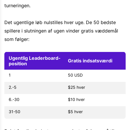
turneringen.
Det ugentlige løb nulstilles hver uge. De 50 bedste
spillere i slutningen af ugen vinder gratis væddemål
som følger:
Ugentlig Leaderboard-
Gratis indsatsværdi
position
1
50 USD
2.-5
$25 hver
6.-30
$10 hver
31-50
$5 hver