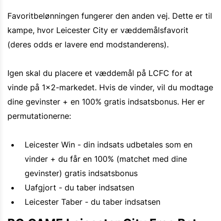
Favoritbelønningen fungerer den anden vej. Dette er til
kampe, hvor Leicester City er væddemålsfavorit
(deres odds er lavere end modstanderens).
Igen skal du placere et væddemål på LCFC for at
vinde på 1x2-markedet. Hvis de vinder, vil du modtage
dine gevinster + en 100% gratis indsatsbonus. Her er
permutationerne:
Leicester Win - din indsats udbetales som en
vinder + du får en 100% (matchet med dine
gevinster) gratis indsatsbonus
Uafgjort - du taber indsatsen
Leicester Taber - du taber indsatsen