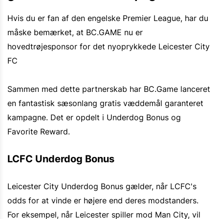
Hvis du er fan af den engelske Premier League, har du
måske bemærket, at BC.GAME nu er
hovedtrøjesponsor for det nyoprykkede Leicester City
FC
Sammen med dette partnerskab har BC.Game lanceret
en fantastisk sæsonlang gratis væddemål garanteret
kampagne. Det er opdelt i Underdog Bonus og
Favorite Reward.
LCFC Underdog Bonus
Leicester City Underdog Bonus gælder, når LCFC's
odds for at vinde er højere end deres modstanders.
For eksempel, når Leicester spiller mod Man City, vil