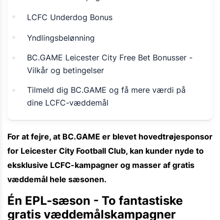
LCFC Underdog Bonus
Yndlingsbelønning
BC.GAME Leicester City Free Bet Bonusser -
Vilkår og betingelser
Tilmeld dig BC.GAME og få mere værdi på
dine LCFC-væddemål
For at fejre, at BC.GAME er blevet hovedtrøjesponsor
for Leicester City Football Club, kan kunder nyde to
eksklusive LCFC-kampagner og masser af gratis
væddemål hele sæsonen.
Én EPL-sæson - To fantastiske
gratis væddemålskampagner