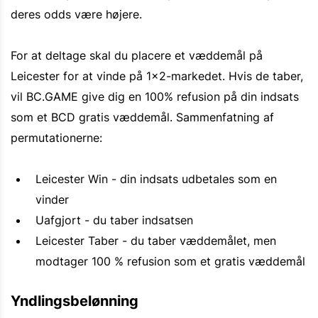
deres odds være højere.
For at deltage skal du placere et væddemål på
Leicester for at vinde på 1x2-markedet. Hvis de taber,
vil BC.GAME give dig en 100% refusion på din indsats
som et BCD gratis væddemål. Sammenfatning af
permutationerne:
Leicester Win - din indsats udbetales som en
vinder
Uafgjort - du taber indsatsen
Leicester Taber - du taber væddemålet, men
modtager 100 % refusion som et gratis væddemål
Yndlingsbelønning