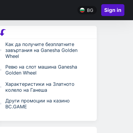
Sign in
BG
Как да получите безплатните
завъртания на Ganesha Golden
Wheel
Ревю на слот машина Ganesha
Golden Wheel
Характеристики на Златното
колело на Ганеша
Други промоции на казино
BC.GAME