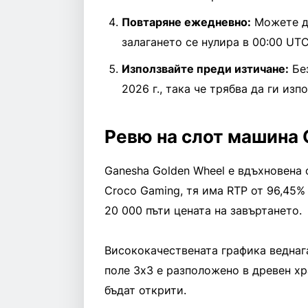
Повтаряне ежедневно:
Можете да
залагането се нулира в 00:00 UTC
Използвайте преди изтичане:
Без
2026 г., така че трябва да ги изп
Ревю на слот машина 
Ganesha Golden Wheel е вдъхновена 
Croco Gaming, тя има RTP от 96,45
20 000 пъти цената на завъртането.
Висококачествената графика веднаг
поле 3x3 е разположено в древен х
бъдат открити.