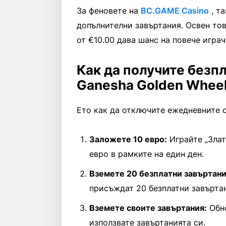
За феновете на
BC.GAME Casino
, т
допълнителни завъртания. Освен то
от €10.00 дава шанс на повече играч
Как да получите безп
Ganesha Golden Whee
Ето как да отключите ежедневните с
Заложете 10 евро:
Играйте „Злат
евро в рамките на един ден.
Вземете 20 безплатни завъртани
присъждат 20 безплатни завъртан
Вземете своите завъртания:
Обно
използвате завъртанията си.