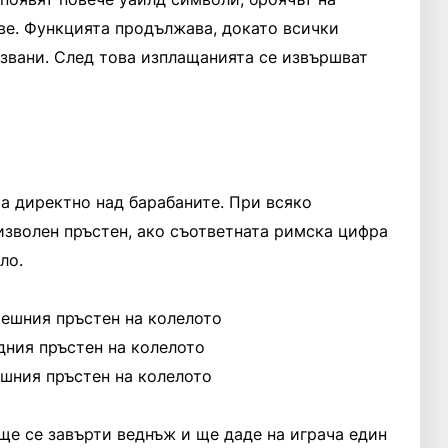
ве. Функцията продължава, докато всички
лзвани. След това изплащанията се извършват
а директно над барабаните. При всяко
изволен пръстен, ако съответната римска цифра
ло.
решния пръстен на колелото
дния пръстен на колелото
ншния пръстен на колелото
 ще се завърти веднъж и ще даде на играча един