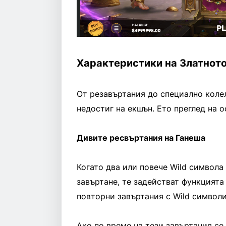
Характеристики на Златното
От резавъртания до специално коле
недостиг на екшън. Ето преглед на 
Дивите ресвъртания на Ганеша
Когато два или повече Wild символа
завъртане, те задействат функцията 
повторни завъртания с Wild символи
Ако по време на тези завъртания се