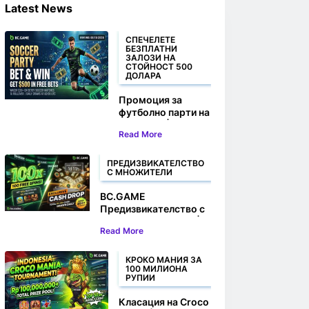
Latest News
СПЕЧЕЛЕТЕ
БЕЗПЛАТНИ
ЗАЛОЗИ НА
СТОЙНОСТ 500
ДОЛАРА
Промоция за
футболно парти на
BC.GAME |
Read More
Залагайте и
спечелете до $500
в безплатни залози
ПРЕДИЗВИКАТЕЛСТВО
С МНОЖИТЕЛИ
BC.GAME
Предизвикателство с
множител Hacksaw |
Read More
Спечелете 100
безплатни завъртания
и парични награди
КРОКО МАНИЯ ЗА
100 МИЛИОНА
РУПИИ
Класация на Croco