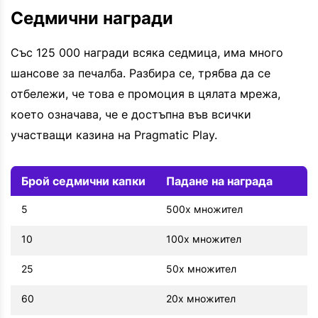
Седмични награди
Със 125 000 награди всяка седмица, има много
шансове за печалба. Разбира се, трябва да се
отбележи, че това е промоция в цялата мрежа,
което означава, че е достъпна във всички
участващи казина на Pragmatic Play.
Брой седмични капки
Падане на награда
5
500x множител
10
100x множител
25
50x множител
60
20x множител