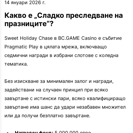
14 януари 2026 г.
Какво е „Сладко преследване на
празниците“?
Sweet Holiday Chase в BC.GAME Casino е събитие
Pragmatic Play в цялата мрежа, включващо
седмични награди в избрани слотове с коледна
тематика.
Без изискване за минимален залог и награди,
задействани на случаен принцип при всяко
завъртане с истински пари, всяко квалифициращо
завъртане има шанс да удари незабавен множител
или да получи безплатно завъртане.
Награден фонд:
5 000 000 евро