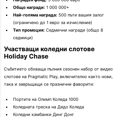
Общо награди:
1 000 000+
Най-голяма награда:
500 пъти вашия залог
(ограничено до 1 евро за изчисление)
Тип промоция:
Седмични награди (общо 8
седмици)
Участващи коледни слотове
Holiday Chase
Събитието обхваща пълния сезонен набор от видео
слотове на Pragmatic Play, включително както нови,
така и завръщащи се празнични фаворити:
Портите на Олимп Коледа 1000
Коледната треска на Дядо Коледа
Коледни камбанки Динг Донг