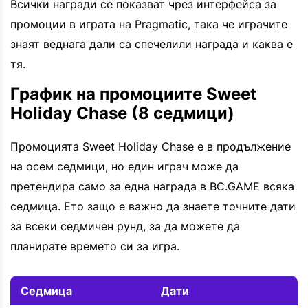
Всички награди се показват чрез интерфейса за
промоции в играта на Pragmatic, така че играчите
знаят веднага дали са спечелили награда и каква е
тя.
График на промоциите Sweet
Holiday Chase (8 седмици)
Промоцията Sweet Holiday Chase е в продължение
на осем седмици, но един играч може да
претендира само за една награда в BC.GAME всяка
седмица. Ето защо е важно да знаете точните дати
за всеки седмичен рунд, за да можете да
планирате времето си за игра.
Седмица
Дати