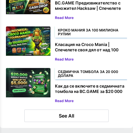
BC.GAME Предизвикателство с
множител Hacksaw | Спечелете
100 безплатни завъртания и
Read More
парични награди
КРОКО МАНИЯ ЗА 100 МИЛИОНА
РУПИИ
Класация на Croco Mania |
Спечелете своя дял от над 100
000 000 рупии
Read More
СЕДМИЧНА ТОМБОЛА ЗА 20 000
ДОЛАРА
Как да се включите в седмичната
томбола на BC.GAME за $20 000
Read More
See All