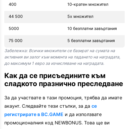
400
10-кратен множител
44 500
5x множител
5000
10 безплатни завъртания
75 000
5 безплатни завъртания
Забележка: Всички множители се базират на сумата на
активния ви залог към момента на падането на наградата,
до максимум 1 евро за изчисляване на наградата.
Как да се присъедините към
сладкото празнично преследване
За да участвате в тази промоция, трябва да имате
акаунт. Следвайте тези стъпки, за да
се
регистрирате в BC.GAME
и да използвате
промоционалния код NEWBONUS. Това ще ви