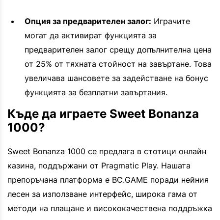
Опция за предварителен залог:
Играчите
могат да активират функцията за
предварителен залог срещу допълнителна цена
от 25% от тяхната стойност на завъртане. Това
увеличава шансовете за задействане на бонус
функцията за безплатни завъртания.
Къде да играете Sweet Bonanza
1000?
Sweet Bonanza 1000 се предлага в стотици онлайн
казина, поддържани от Pragmatic Play. Нашата
препоръчана платформа е BC.GAME поради нейния
лесен за използване интерфейс, широка гама от
методи на плащане и висококачествена поддръжка