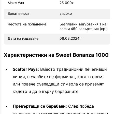
Макс Уин
25 000x
Волатилност
високо
Честота на попадение
Безплатни завъртания 1 на
всеки 450 завъртания (ср.)
Дата на издаване
06.03.2024 г
Характеристики на Sweet Bonanza 1000
Scatter Pays:
Вместо традиционни печеливши
линии, печалбите се формират, когато осем
или повече съвпадащи символа се приземят
където и да е върху барабаните.
Превъртащи се барабани:
След победа
съвпадащите символи експлодират и изчезват.