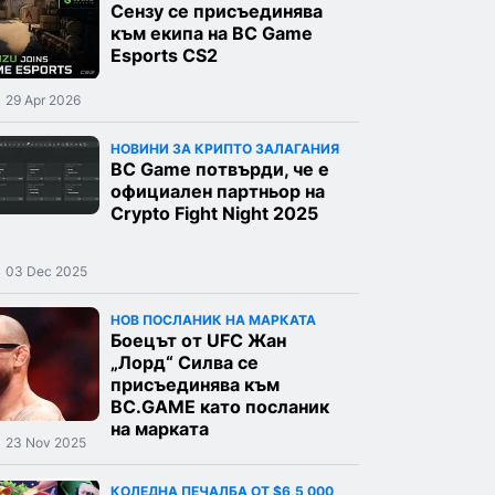
Сензу се присъединява
към екипа на BC Game
Esports CS2
29 Apr 2026
НОВИНИ ЗА КРИПТО ЗАЛАГАНИЯ
BC Game потвърди, че е
официален партньор на
Crypto Fight Night 2025
03 Dec 2025
НОВ ПОСЛАНИК НА МАРКАТА
Боецът от UFC Жан
„Лорд“ Силва се
присъединява към
BC.GAME като посланик
на марката
23 Nov 2025
КОЛЕДНА ПЕЧАЛБА ОТ $6,5 000