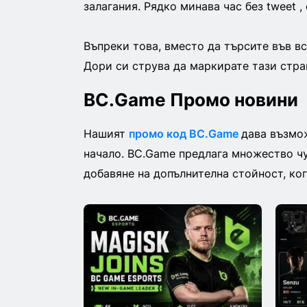
залагания. Рядко минава час без tweet 
Въпреки това, вместо да търсите във вс
Дори си струва да маркирате тази стра
BC.Game Промо новини
Нашият
промо код BC.Game
дава възмож
начало. BC.Game предлага множество чу
добавяне на допълнителна стойност, ког