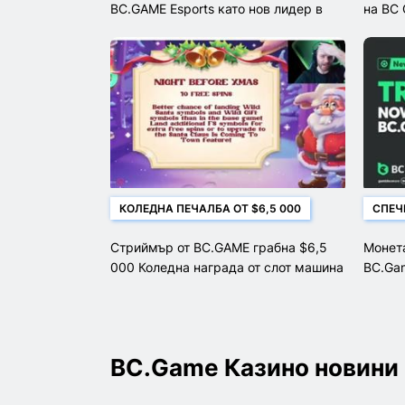
BC.GAME Esports като нов лидер в
на BC 
играта
КОЛЕДНА ПЕЧАЛБА ОТ $6,5 000
СПЕЧ
Стриймър от BC.GAME грабна $6,5
Монета
000 Коледна награда от слот машина
BC.Ga
BC.Game Казино новини