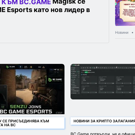
Magisk се
 КЪМ BC.GAME
 Esports като нов лидер в
Новини
У СЕ ПРИСЪЕДИНЯВА КЪМ
НОВИНИ ЗА КРИПТО ЗАЛАГАНИ
ТА НА BC
BC Game потвърди, че е офиц