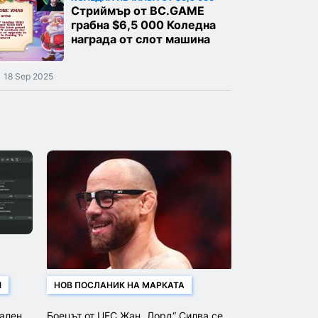
Стриймър от BC.GAME
грабна $6,5 000 Коледна
награда от слот машина
18 Sep 2025
Я
НОВ ПОСЛАНИК НА МАРКАТА
иален
Боецът от UFC Жан „Лорд“ Силва се