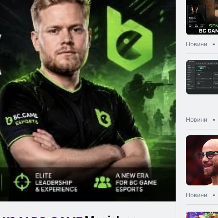
Новини
Новини
Новини