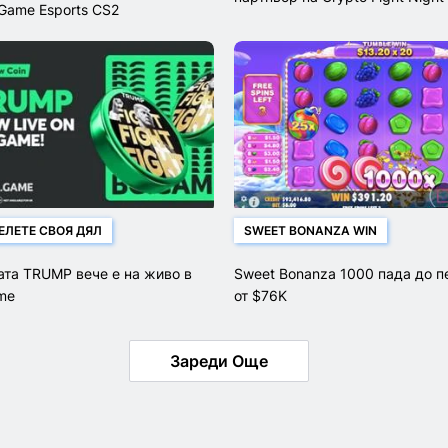
Game Esports CS2
ЕЛЕТЕ СВОЯ ДЯЛ
SWEET BONANZA WIN
та TRUMP вече е на живо в
Sweet Bonanza 1000 пада до п
me
от $76K
Зареди Още