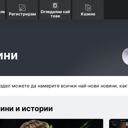
ле
Огледални сай
Регистрирам
Казино
тове
ини
аздел можете да намерите всички най-нови новини, какт
ини и истории