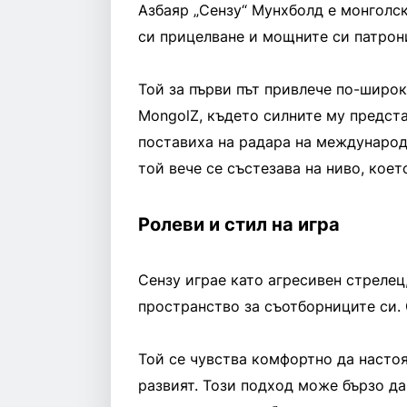
Азбаяр „Сензу“ Мунхболд е монголск
си прицелване и мощните си патрон
Той за първи път привлече по-широк
MongolZ, където силните му предст
поставиха на радара на международн
той вече се състезава на ниво, коет
Ролеви и стил на игра
Сензу играе като агресивен стрелец
пространство за съотборниците си. 
Той се чувства комфортно да настоя
развият. Този подход може бързо да