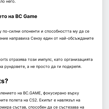
ло него.
ето на BC Game
 по-силни опоненти и способността му да се
ение направиха Сензу един от най-обсъжданите
rts отразява този импулс, като организацията
а рундовете, а не просто да ги подкрепя.
ts?
елението на BC.GAME, фокусирано върху
ите полета на CS2. Екипът е навлязъл на
рмира състав, способен да се състезава на