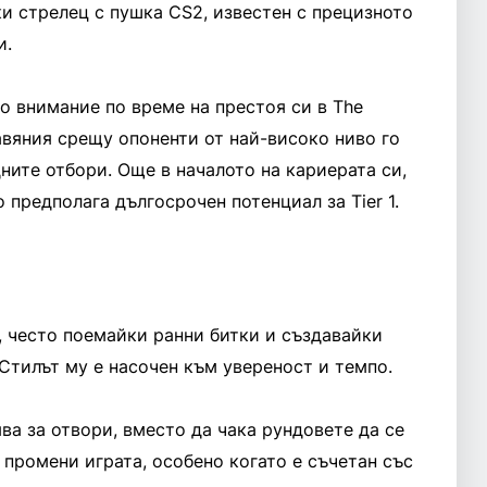
и стрелец с пушка CS2, известен с прецизното
и.
о внимание по време на престоя си в The
авяния срещу опоненти от най-високо ниво го
ите отбори. Още в началото на кариерата си,
о предполага дългосрочен потенциал за Tier 1.
, често поемайки ранни битки и създавайки
Стилът му е насочен към увереност и темпо.
ва за отвори, вместо да чака рундовете да се
 промени играта, особено когато е съчетан със