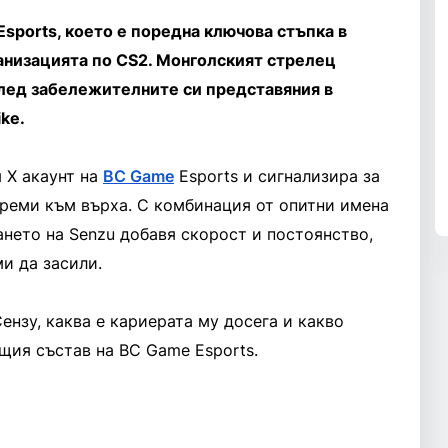
sports, което е поредна ключова стъпка в
анизацията по CS2. Монголският стрелец
след забележителните си представяния в
ke.
 X акаунт на
BC Game
Esports и сигнализира за
треми към върха. С комбинация от опитни имена
нето на Senzu добавя скорост и постоянство,
ми да засили.
ензу, каква е кариерата му досега и какво
щия състав на BC Game Esports.