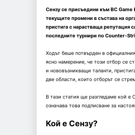
Сензу се присъедини към BC Game E
текущите промени в състава на орг
пристига с нарастваща репутация 
последните турнири по Counter-Stri
Ходът беше потвърден в официалния
ясно намерение, че този отбор се с
и нововъзникващи таланти, пристига
две области, които отборът се стре
В тази статия ще разгледаме кой е С
означава това подписване за настоя
Кой е Сензу?