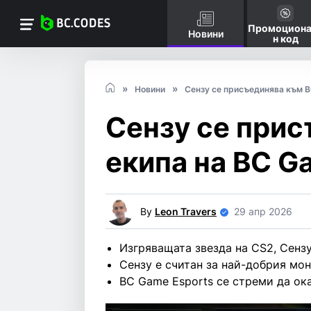
Промоциона
Новини
н код
Новини
Сензу се присъединява към B
Сензу се при
екипа на BC G
By
Leon Travers
29 апр 2026
Изгряващата звезда на CS2, Сензу
Сензу е считан за най-добрия мон
BC Game Esports се стреми да ок