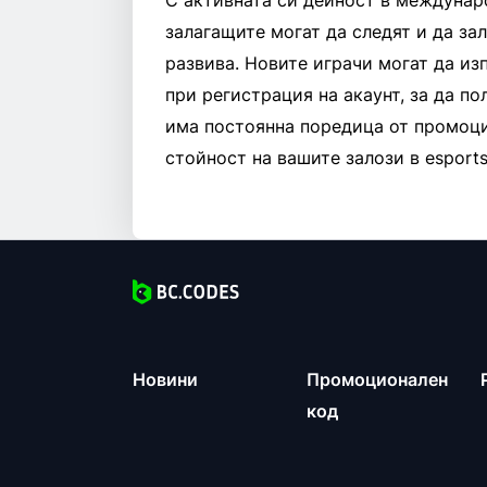
С активната си дейност в междунар
залагащите могат да следят и да за
развива. Новите играчи могат да и
при регистрация на акаунт, за да по
има постоянна поредица от промоци
стойност на вашите залози в esports
Новини
Промоционален
код