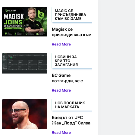
MAGIC СЕ
ПРИСЪЕДИНЯВА
КЪМ BC.GAME
Magisk се
присъединява към
BC.GAME Esports
Read More
като нов лидер в
играта
НОВИНИ ЗА
КРИПТО
ЗАЛАГАНИЯ
BC Game
потвърди, че е
официален
Read More
партньор на
Crypto Fight Night
2025
НОВ ПОСЛАНИК
НА МАРКАТА
Боецът от UFC
Жан „Лорд“ Силва
се присъединява
Read More
към BC.GAME като