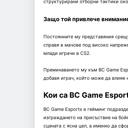
структурирани отборни тактики око
Защо той привлече внимани
Постоянните му представяния срещу
справя в мачове под високо напреж
млади играчи в CS2.
Преминаването му към BC Game Espo
добавя играч, който може да влияе н
Кои са BC Game Espor
BC Game Esports е гейминг подразд
изграждането на присъствие на бойн
сцената с ясна цел, а именно да сфо