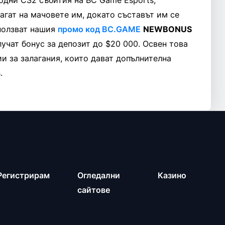
одни CS2 събития на BC Game Esports,
лагат на мачовете им, докато съставът им се
зползват нашия
промо код BC.GAME
NEWBONUS
лучат бонус за депозит до $20 000. Освен това
и за залагания, които дават допълнителна
.
Регистрирам
Огледални
Казино
сайтове