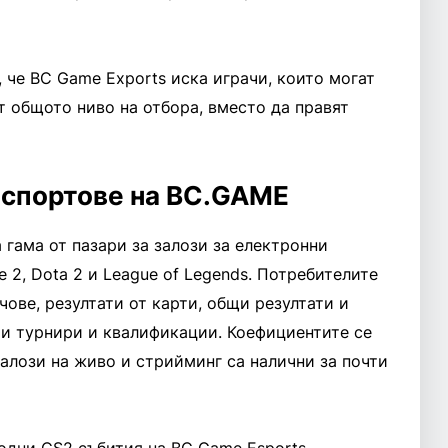
 че BC Game Exports иска играчи, които могат
т общото ниво на отбора, вместо да правят
 спортове на BC.GAME
 гама от пазари за залози за електронни
e 2, Dota 2 и League of Legends. Потребителите
чове, резултати от карти, общи резултати и
ми турнири и квалификации. Коефициентите се
залози на живо и стрийминг са налични за почти