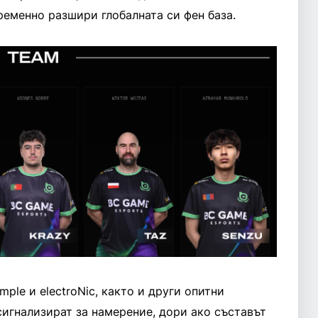
еменно разшири глобалната си фен база.
mple и electroNic, както и други опитни
сигнализират за намерение, дори ако съставът