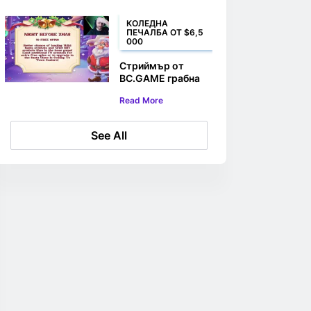
посланик на
марката
КОЛЕДНА
ПЕЧАЛБА ОТ $6,5
000
Стриймър от
BC.GAME грабна
$6,5 000 Коледна
Read More
награда от слот
машина
See All