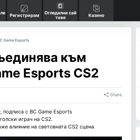
ле
Огледални сай
Регистрирам
Казино
тове
C Game Esports
съединява към
ame Esports CS2
Share
, подписа с BC Game Esports
голски играч на CS2.
аже влияние на световната CS2 сцена