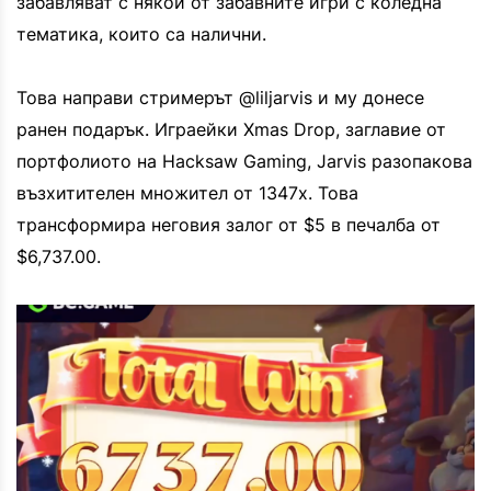
забавляват с някои от забавните игри с коледна
тематика, които са налични.
Това направи стримерът @liljarvis и му донесе
ранен подарък. Играейки Xmas Drop, заглавие от
портфолиото на Hacksaw Gaming, Jarvis разопакова
възхитителен множител от 1347x. Това
трансформира неговия залог от $5 в печалба от
$6,737.00.