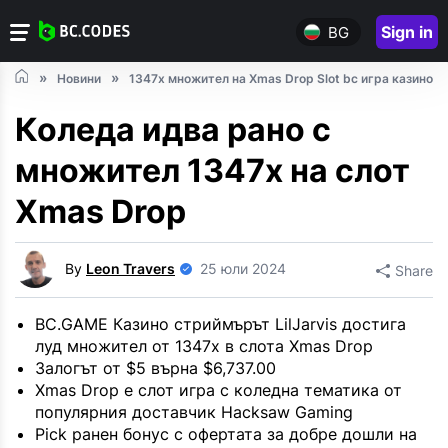
Sign in
BG
Новини
1347x множител на Xmas Drop Slot bc игра казино
Коледа идва рано с
множител 1347x на слот
Xmas Drop
By
Leon Travers
25 юли 2024
Share
BC.GAME Казино стриймърът LilJarvis достига
луд множител от 1347x в слота Xmas Drop
Залогът от $5 върна $6,737.00
Xmas Drop е слот игра с коледна тематика от
популярния доставчик Hacksaw Gaming
Pick ранен бонус с офертата за добре дошли на