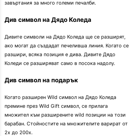
завъртания за много големи печалби.
Див символ на Дядо Коледа
Дивите символи на Дядо Коледа ще се разширят,
ако могат да създадат печеливша линия. Когато се
разшири, всяка позиция е дива. Дивите Дядо
Коледи се разширяват само в посока надолу.
Див символ на подарък
Когато разширен Wild символ на Дядо Коледа
премине през Wild Gift символ, се прилага
множител към разширените wild позиции на този
барабан. Стойностите на множителите варират от
2x до 200x.