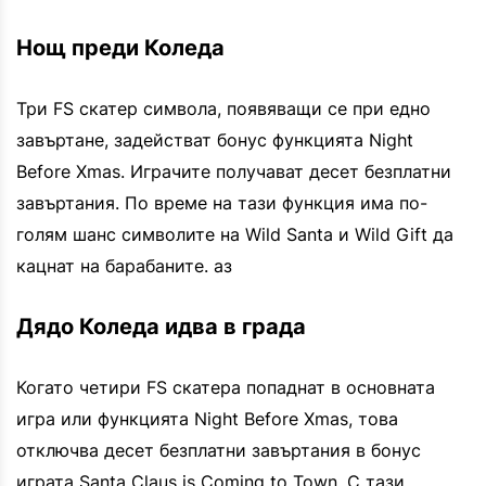
Нощ преди Коледа
Три FS скатер символа, появяващи се при едно
завъртане, задействат бонус функцията Night
Before Xmas. Играчите получават десет безплатни
завъртания. По време на тази функция има по-
голям шанс символите на Wild Santa и Wild Gift да
кацнат на барабаните. аз
Дядо Коледа идва в града
Когато четири FS скатера попаднат в основната
игра или функцията Night Before Xmas, това
отключва десет безплатни завъртания в бонус
играта Santa Claus is Coming to Town. С тази