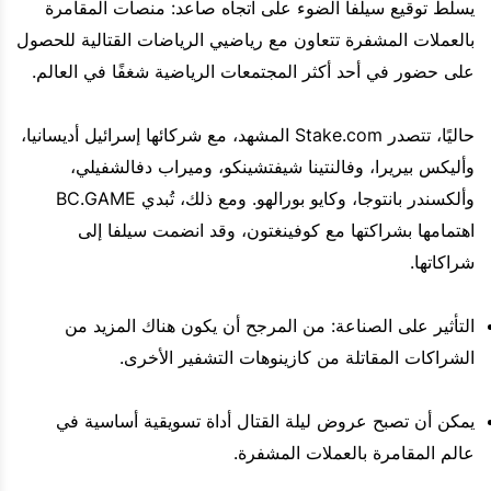
يسلط توقيع سيلفا الضوء على اتجاه صاعد: منصات المقامرة
بالعملات المشفرة تتعاون مع رياضيي الرياضات القتالية للحصول
على حضور في أحد أكثر المجتمعات الرياضية شغفًا في العالم.
حاليًا، تتصدر Stake.com المشهد، مع شركائها إسرائيل أديسانيا،
وأليكس بيريرا، وفالنتينا شيفتشينكو، وميراب دفالشفيلي،
وألكسندر بانتوجا، وكايو بورالهو. ومع ذلك، تُبدي BC.GAME
اهتمامها بشراكتها مع كوفينغتون، وقد انضمت سيلفا إلى
شراكاتها.
التأثير على الصناعة: من المرجح أن يكون هناك المزيد من
الشراكات المقاتلة من كازينوهات التشفير الأخرى.
يمكن أن تصبح عروض ليلة القتال أداة تسويقية أساسية في
عالم المقامرة بالعملات المشفرة.