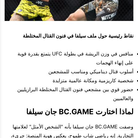
نقاط رئيسية حول ملف سيلفا في فنون القتال المختلطة
منافس في وزن الريشة في بطولة UFC يتمتع بقدرة قوية
على إنهاء الهجمات
أسلوب قتال ديناميكي ومناسب للمشجعين
شخصية كاريزمية ومكانة عالمية متزايدة
حضور قوي بين مشجعي فنون القتال المختلطة البرازيليين
والعالميين
لماذا اختارت BC.GAME جان سيلفا
وصفت BC.GAME جان سيلفا بأنه "الشخص الأمثل" لعلامتها
التجارية. إنه رياضي شاب طموح، يعكس هوية المنصة: جريء،