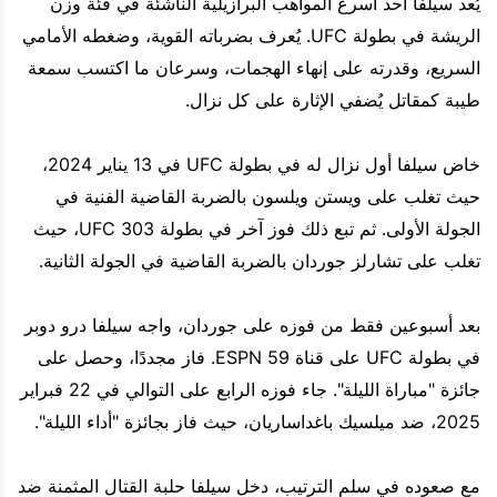
يُعد سيلفا أحد أسرع المواهب البرازيلية الناشئة في فئة وزن
الريشة في بطولة UFC. يُعرف بضرباته القوية، وضغطه الأمامي
السريع، وقدرته على إنهاء الهجمات، وسرعان ما اكتسب سمعة
طيبة كمقاتل يُضفي الإثارة على كل نزال.
خاض سيلفا أول نزال له في بطولة UFC في 13 يناير 2024،
حيث تغلب على ويستن ويلسون بالضربة القاضية الفنية في
الجولة الأولى. ثم تبع ذلك فوز آخر في بطولة UFC 303، حيث
تغلب على تشارلز جوردان بالضربة القاضية في الجولة الثانية.
بعد أسبوعين فقط من فوزه على جوردان، واجه سيلفا درو دوبر
في بطولة UFC على قناة ESPN 59. فاز مجددًا، وحصل على
جائزة "مباراة الليلة". جاء فوزه الرابع على التوالي في 22 فبراير
2025، ضد ميلسيك باغداساريان، حيث فاز بجائزة "أداء الليلة".
مع صعوده في سلم الترتيب، دخل سيلفا حلبة القتال المثمنة ضد