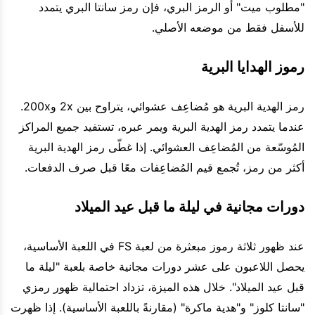
"مطلوب ميت" أو الرمز البري، فإن رمز سانتا البري يتمدد
للأسفل فقط من موضعه الأصلي.
رموز الهدايا البرية
رمز الهدية البرية هو مُضاعِف عشوائي، يتراوح بين 2x و200x.
عندما يتمدد رمز الهدية البرية ويمر عبره، تستفيد جميع المراكز
المُوسّعة من المُضاعِف العشوائي. إذا غطّى رمز الهدية البرية
أكثر من رمز، تُجمع قيم المُضاعِفات معًا قبل صرف الدفعات.
دورات مجانية في ليلة ما قبل عيد الميلاد
عند ظهور ثلاثة رموز مبعثرة من لعبة FS في اللعبة الأساسية،
يحصل اللاعبون على عشر دورات مجانية خاصة بلعبة "ليلة ما
قبل عيد الميلاد". خلال هذه الميزة، تزداد احتمالية ظهور رمزي
"سانتا كلوز" و"هدية ماكرة" (مقارنةً باللعبة الأساسية). إذا ظهرت