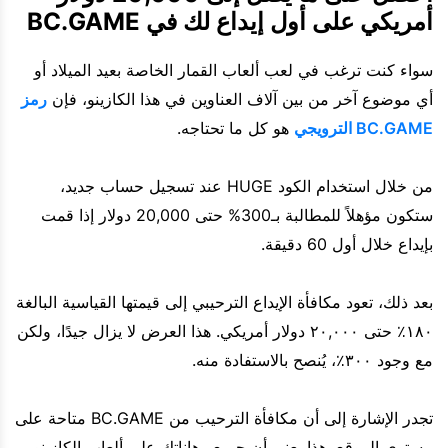
أمريكي على أول إيداع لك في BC.GAME
سواء كنت ترغب في لعب ألعاب القمار الخاصة بعيد الميلاد أو
أي موضوع آخر من بين آلاف العناوين في هذا الكازينو، فإن
رمز
BC.GAME الترويجي
هو كل ما تحتاجه.
من خلال استخدام الكود HUGE عند تسجيل حساب جديد،
ستكون مؤهلاً للمطالبة بـ300% حتى 20,000 دولار إذا قمت
بإيداع خلال أول 60 دقيقة.
بعد ذلك، تعود مكافأة الإيداع الترحيبي إلى قيمتها القياسية البالغة
١٨٠٪ حتى ٢٠,٠٠٠ دولار أمريكي. هذا العرض لا يزال جيدًا، ولكن
مع وجود ٣٠٠٪، يُنصح بالاستفادة منه.
تجدر الإشارة إلى أن مكافأة الترحيب من BC.GAME متاحة على
مستوى الموقع. هذا يعني أن جميع رهاناتك على ألعاب الكازينو