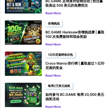
BC.GAME 足球派对促销活动 | 投注赢
取高达 500 美元的免费投注
Read More
倍增挑战
BC.GAME Hacksaw倍增挑战赛 | 赢取
100 次免费旋转和现金奖励
Read More
1亿印尼盾鳄鱼狂热
Croco Mania 排行榜 | 赢取超过 1 亿印
尼盾的奖金
Read More
每周2万美元抽奖
如何参与 BC.GAME 每周 20,000 美元
抽奖活动
Read More