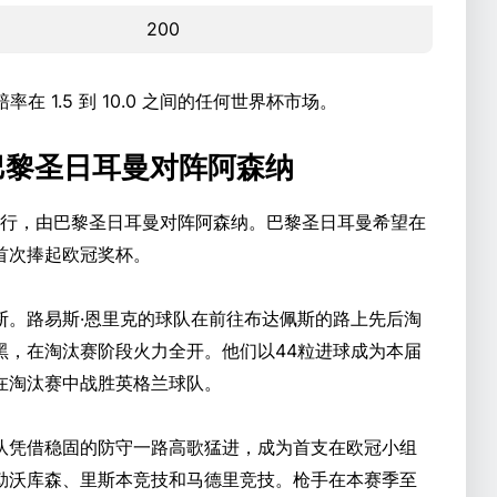
200
在 1.5 到 10.0 之间的任何世界杯市场。
巴黎圣日耳曼对阵阿森纳
举行，由巴黎圣日耳曼对阵阿森纳。巴黎圣日耳曼希望在
首次捧起欧冠奖杯。
断。路易斯·恩里克的球队在前往布达佩斯的路上先后淘
黑，在淘汰赛阶段火力全开。他们以44粒进球成为本届
在淘汰赛中战胜英格兰球队。
队凭借稳固的防守一路高歌猛进，成为首支在欧冠小组
勒沃库森、里斯本竞技和马德里竞技。枪手在本赛季至