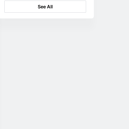
See All