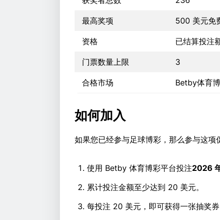
获奖者总数
236
最高奖项
500 美元
资格
已结算投注额 
门票数量上限
3
合格市场
Betby体
如何加入
如果您已经参与足球博彩，那么参与这项
使用 Betby 体育博彩平台投注
2026
累计投注金额至少达到 20 美元。
每投注 20 美元，即可获得一张抽奖