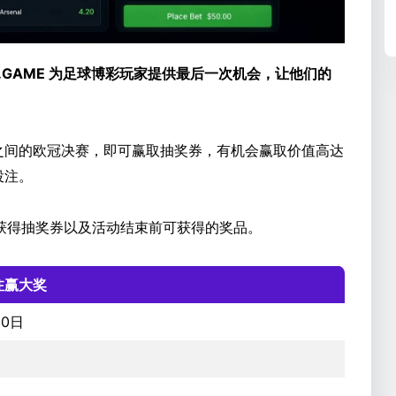
C.GAME 为足球博彩玩家提供最后一次机会，让他们的
之间的欧冠决赛，即可赢取抽奖券，有机会赢取价值高达
投注。
获得抽奖券以及活动结束前可获得的奖品。
注赢大奖
30日