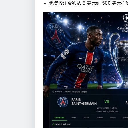
免费投注金额从 5 美元到 500 美元不