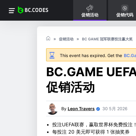
促销活动
促销代码
促销活动
BC GAME 冠军联赛投注赢大奖
This event has expired. Get the
BC.G
BC.GAME U
促销活动
By
Leon Travers
30 5月 2026
投注UEFA联赛，赢取世界杯免费投注
每投注 20 美元即可获得 1 张抽奖券