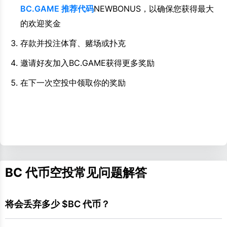
BC.GAME 推荐代码
NEWBONUS，以确保您获得最大
的欢迎奖金
存款并投注体育、赌场或扑克
邀请好友加入BC.GAME获得更多奖励
在下一次空投中领取你的奖励
BC 代币空投常见问题解答
将会丢弃多少 $BC 代币？