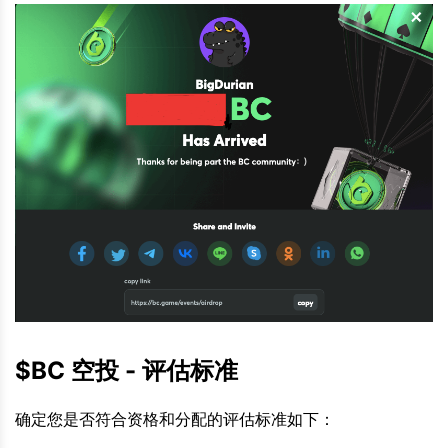
$BC 空投 - 评估标准
确定您是否符合资格和分配的评估标准如下：