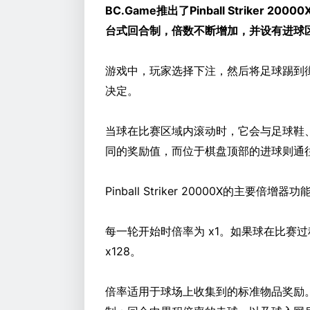
BC.Game推出了Pinball Strike
台式回合制，倍数不断增加，并设有进球
游戏中，玩家选择下注，然后将足球踢到
决定。
当球在比赛区域内滚动时，它会与足球鞋
同的奖励值，而位于棋盘顶部的进球则通
Pinball Striker 20000X的主要倍增
每一轮开始时倍率为 x1。如果球在比赛
x128。
倍率适用于球场上收集到的标准物品奖励