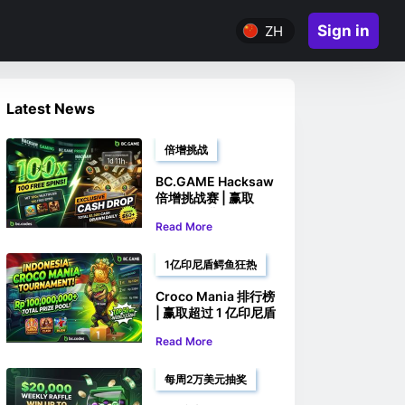
Sign in
ZH
Latest News
倍增挑战
BC.GAME Hacksaw
倍增挑战赛 | 赢取
100 次免费旋转和现
Read More
金奖励
1亿印尼盾鳄鱼狂热
Croco Mania 排行榜
| 赢取超过 1 亿印尼盾
的奖金
Read More
每周2万美元抽奖