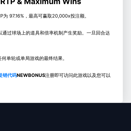
X RTP & Maximum Wins
0X RTP为 97.16%，最高可赢取20,000x投注额。
以通过球场上的道具和倍率机制产生奖励。一旦回合达
。
任何单轮或单局游戏的最终结果。
 促销代码
NEWBONUS
注册即可访问此游戏以及您可以