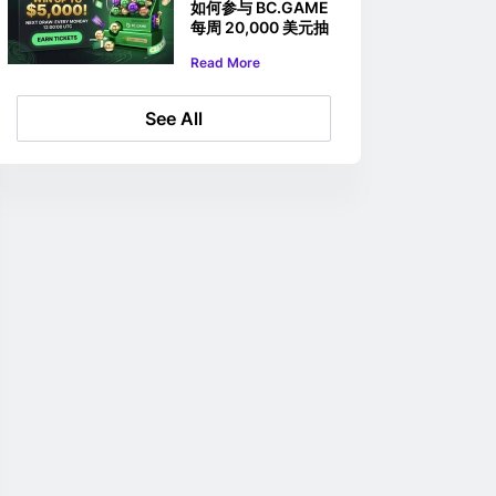
如何参与 BC.GAME
每周 20,000 美元抽
奖活动
Read More
See All