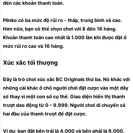
đến các khoản thanh toán.
Plinko có ba mức độ rủi ro - thấp, trung bình và cao.
Hơn nữa, bạn có thể chọn chơi với 8 đến 16 hàng.
Khoản thanh toán cao nhất là 1.000 lần khi được đặt ở
mức rủi ro cao và 16 hàng.
Xúc xắc tối thượng
Đây là trò chơi xúc xắc BC Originals thứ ba. Nó khác với
những cái khác ở chỗ người chơi đặt cược vào một dãy
số thay vì một con số cụ thể. Giao diện hiển thị thanh
trượt dao động từ 0 – 9.999. Người chơi di chuyển cả
hai đầu của thanh trượt để đặt cược.
Ví dụ: bạn đặt bên trái là 4.000 và bên phải là 6.000.