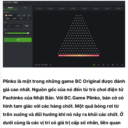
Plinko là một trong những game BC Original được đánh
giá cao nhất. Nguồn gốc của nó đến từ trò chơi điện tử
Pachinko của Nhật Bản. Với BC.Game Plinko, bàn cờ có
hình tam giác với các hàng chốt. Một quả bóng rơi từ
trên xuống và đổi hướng khi nó nảy ra khỏi các chốt. Ở
dưới cùng là các vị trí có giá trị cấp số nhân, liên quan