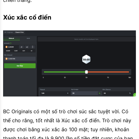
Xúc xắc cổ điển
BC Originals có một số trò chơi súc sắc tuyệt vời. Có
thể cho rằng, tốt nhất là Xúc xắc cổ điển. Trò chơi này
được chơi bằng xúc xắc ảo 100 mặt; tuy nhiên, khoản
thanh toán tối đa là 9.900 lần số tiền đặt cược của bạn