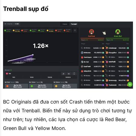
Trenball sụp đổ
BC Originals đã đưa cơn sốt Crash tiến thêm một bước
nữa với Trenball. Biến thể này sử dụng trò chơi tương tự
như trên; tuy nhiên, các lựa chọn cá cược là Red Bear,
Green Bull và Yellow Moon.