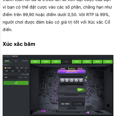
vì bạn có thể đặt cược vào các số phần, chẳng hạn như
điểm trên 99,90 hoặc điểm dưới 0,50. Với RTP là 99%,
người chơi được đảm bảo có giá trị tốt với Xúc xắc Cổ
điển.
Xúc xắc băm