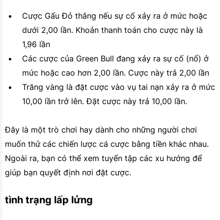
Cược Gấu Đỏ thắng nếu sự cố xảy ra ở mức hoặc
dưới 2,00 lần. Khoản thanh toán cho cược này là
1,96 lần
Các cược của Green Bull đang xảy ra sự cố (nổ) ở
mức hoặc cao hơn 2,00 lần. Cược này trả 2,00 lần
Trăng vàng là đặt cược vào vụ tai nạn xảy ra ở mức
10,00 lần trở lên. Đặt cược này trả 10,00 lần.
Đây là một trò chơi hay dành cho những người chơi
muốn thử các chiến lược cá cược bằng tiền khác nhau.
Ngoài ra, bạn có thể xem tuyển tập các xu hướng để
giúp bạn quyết định nơi đặt cược.
tình trạng lấp lửng