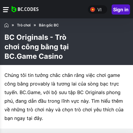
Sign in
VI
Trò chơi
Bản gốc BC
BC Originals - Trò
chơi công bằng tại
BC.Game Casino
Chúng tôi tin tưởng chắc chắn rằng việc chơi game
công bằng provably là tương lai của sòng bạc trực
tuyến. BC.Game, với bộ sưu tập BC Originals phong
phú, đang dẫn đầu trong lĩnh vực này. Tìm hiểu thêm
về những trò chơi này và chọn trò chơi yêu thích của
bạn ngay tại đây.