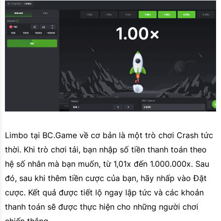
Limbo tại BC.Game về cơ bản là một trò chơi Crash tức
thời. Khi trò chơi tải, bạn nhập số tiền thanh toán theo
hệ số nhân mà bạn muốn, từ 1,01x đến 1.000.000x. Sau
đó, sau khi thêm tiền cược của bạn, hãy nhấp vào Đặt
cược. Kết quả được tiết lộ ngay lập tức và các khoản
thanh toán sẽ được thực hiện cho những người chơi
chiến thắng.