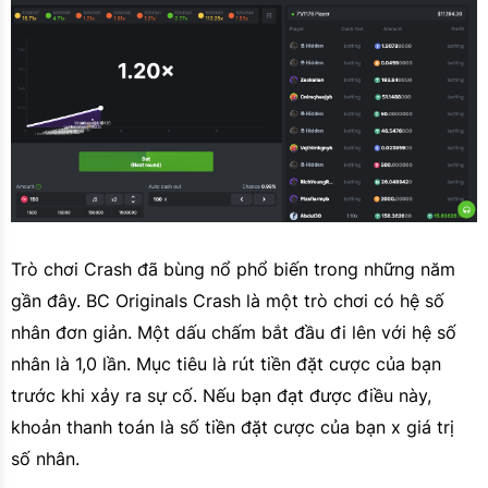
Trò chơi Crash đã bùng nổ phổ biến trong những năm
gần đây. BC Originals Crash là một trò chơi có hệ số
nhân đơn giản. Một dấu chấm bắt đầu đi lên với hệ số
nhân là 1,0 lần. Mục tiêu là rút tiền đặt cược của bạn
trước khi xảy ra sự cố. Nếu bạn đạt được điều này,
khoản thanh toán là số tiền đặt cược của bạn x giá trị
số nhân.