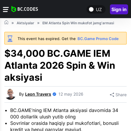
Sign in
UZ
Aktsiyalar
EM Atlanta Spin Win mukofot jamg'armasi
This event has expired. Get the
BC.Game Promo Code
$34,000 BC.GAME IEM
Atlanta 2026 Spin & Win
aksiyasi
By
Leon Travers
12 may 2026
Share
BC.GAME’ning IEM Atlanta aksiyasi davomida 34
000 dollarlik ulush yutib oling
Sovrinlar orasida haqiqiy pul mukofotlari, bonusli
kredit va bepul garovlar mavjud.