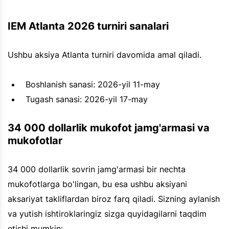
IEM Atlanta 2026 turniri sanalari
Ushbu aksiya Atlanta turniri davomida amal qiladi.
Boshlanish sanasi: 2026-yil 11-may
Tugash sanasi: 2026-yil 17-may
34 000 dollarlik mukofot jamg'armasi va
mukofotlar
34 000 dollarlik sovrin jamg'armasi bir nechta
mukofotlarga bo'lingan, bu esa ushbu aksiyani
aksariyat takliflardan biroz farq qiladi. Sizning aylanish
va yutish ishtiroklaringiz sizga quyidagilarni taqdim
etishi mumkin: