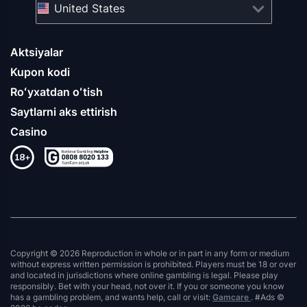
United States
Aktsiyalar
Kupon kodi
Roʻyxatdan oʻtish
Saytlarni aks ettirish
Casino
Copyright © 2026 Reproduction in whole or in part in any form or medium
without express written permission is prohibited. Players must be 18 or over
and located in jurisdictions where online gambling is legal. Please play
responsibly. Bet with your head, not over it. If you or someone you know
has a gambling problem, and wants help, call or visit:
Gamcare
. #Ads ©