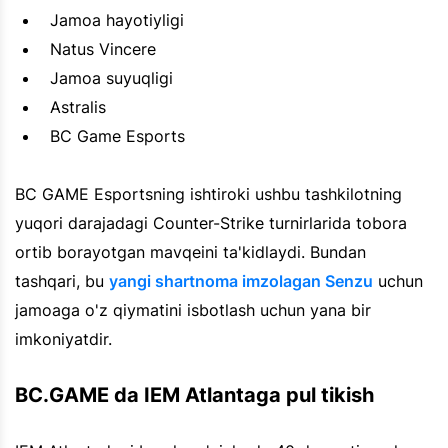
Jamoa hayotiyligi
Natus Vincere
Jamoa suyuqligi
Astralis
BC Game Esports
BC GAME Esportsning ishtiroki ushbu tashkilotning
yuqori darajadagi Counter-Strike turnirlarida tobora
ortib borayotgan mavqeini ta'kidlaydi. Bundan
tashqari, bu
yangi shartnoma imzolagan Senzu
uchun
jamoaga o'z qiymatini isbotlash uchun yana bir
imkoniyatdir.
BC.GAME da IEM Atlantaga pul tikish