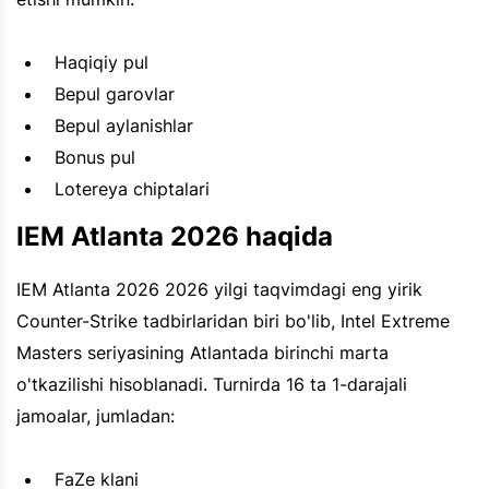
Haqiqiy pul
Bepul garovlar
Bepul aylanishlar
Bonus pul
Lotereya chiptalari
IEM Atlanta 2026 haqida
IEM Atlanta 2026 2026 yilgi taqvimdagi eng yirik
Counter-Strike tadbirlaridan biri bo'lib, Intel Extreme
Masters seriyasining Atlantada birinchi marta
o'tkazilishi hisoblanadi. Turnirda 16 ta 1-darajali
jamoalar, jumladan:
FaZe klani