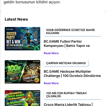
geldin bonusunun kilidini açıyor.
Latest News
500$ DEĞERINDE ÜCRETSIZ BAHIS
KAZANIN
BC.GAME Futbol Partisi
Kampanyası | Bahis Yapın ve
500$'a Kadar Ücretsiz Bahis
Read More
Kazanın
ÇARPAN MEYDAN OKUMASI
BC.GAME Hacksaw Multiplier
Challenge | 100 Ücretsiz Döndürme
ve Nakit Ödüller Kazanın
Read More
100 MILYON RUPIAH TIMSAH
ÇILGINLIĞI
Croco Mania Liderlik Tablosu |