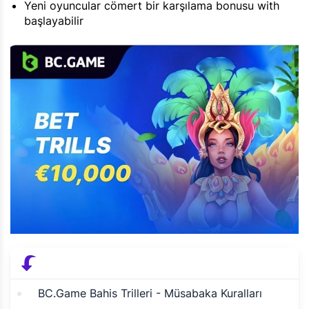
Yeni oyuncular cömert bir karşılama bonusu with
başlayabilir
BC.Game Bahis Trilleri - Müsabaka Kuralları