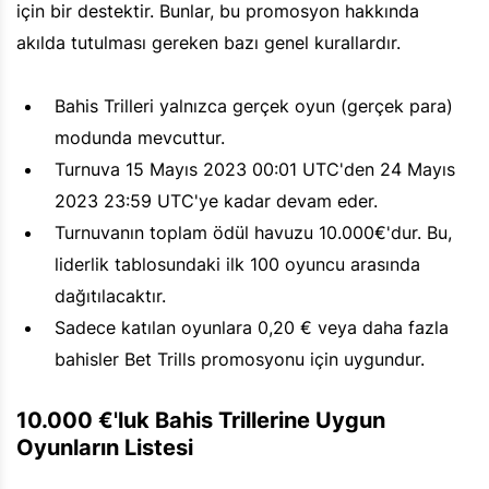
için bir destektir. Bunlar, bu promosyon hakkında
akılda tutulması gereken bazı genel kurallardır.
Bahis Trilleri yalnızca gerçek oyun (gerçek para)
modunda mevcuttur.
Turnuva 15 Mayıs 2023 00:01 UTC'den 24 Mayıs
2023 23:59 UTC'ye kadar devam eder.
Turnuvanın toplam ödül havuzu 10.000€'dur. Bu,
liderlik tablosundaki ilk 100 oyuncu arasında
dağıtılacaktır.
Sadece katılan oyunlara 0,20 € veya daha fazla
bahisler Bet Trills promosyonu için uygundur.
10.000 €'luk Bahis Trillerine Uygun
Oyunların Listesi