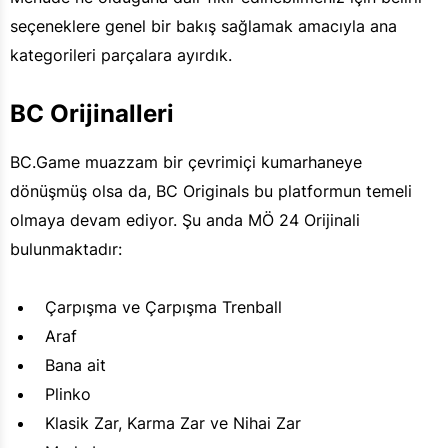
seçeneklere genel bir bakış sağlamak amacıyla ana
kategorileri parçalara ayırdık.
BC Orijinalleri
BC.Game muazzam bir çevrimiçi kumarhaneye
dönüşmüş olsa da, BC Originals bu platformun temeli
olmaya devam ediyor. Şu anda MÖ 24 Orijinali
bulunmaktadır:
Çarpışma ve Çarpışma Trenball
Araf
Bana ait
Plinko
Klasik Zar, Karma Zar ve Nihai Zar