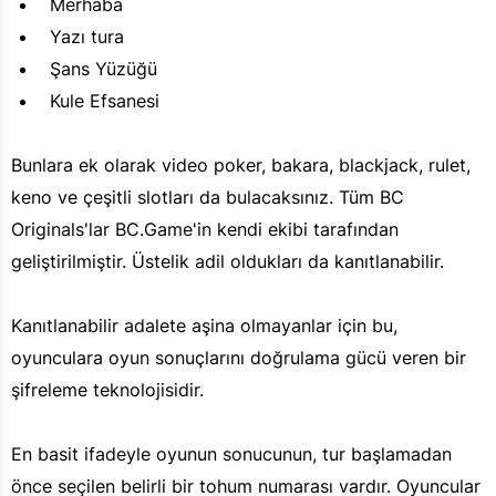
Merhaba
Yazı tura
Şans Yüzüğü
Kule Efsanesi
Bunlara ek olarak video poker, bakara, blackjack, rulet,
keno ve çeşitli slotları da bulacaksınız. Tüm BC
Originals'lar BC.Game'in kendi ekibi tarafından
geliştirilmiştir. Üstelik adil oldukları da kanıtlanabilir.
Kanıtlanabilir adalete aşina olmayanlar için bu,
oyunculara oyun sonuçlarını doğrulama gücü veren bir
şifreleme teknolojisidir.
En basit ifadeyle oyunun sonucunun, tur başlamadan
önce seçilen belirli bir tohum numarası vardır. Oyuncular