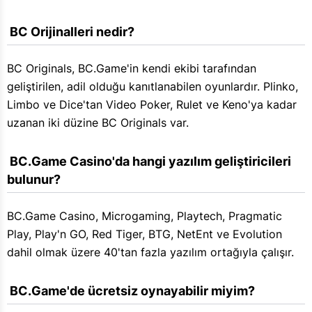
 BC Orijinalleri nedir?
BC Originals, BC.Game'in kendi ekibi tarafından
geliştirilen, adil olduğu kanıtlanabilen oyunlardır. Plinko,
Limbo ve Dice'tan Video Poker, Rulet ve Keno'ya kadar
uzanan iki düzine BC Originals var.
 BC.Game Casino'da hangi yazılım geliştiricileri 
bulunur?
BC.Game Casino, Microgaming, Playtech, Pragmatic
Play, Play'n GO, Red Tiger, BTG, NetEnt ve Evolution
dahil olmak üzere 40'tan fazla yazılım ortağıyla çalışır.
 BC.Game'de ücretsiz oynayabilir miyim?