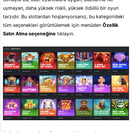
uymayan, daha yüksek riskli, yüksek ödüllü bir oyun
tarzıdır. Bu slotlardan hoşlanıyorsanız, bu kategorideki
tüm seçenekleri görüntülemek için menüden
Özellik
Satın Alma seçeneğine
tıklayın.