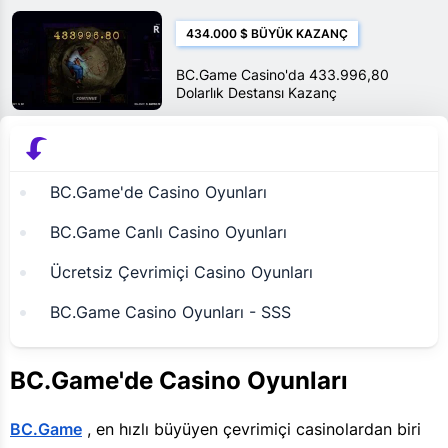
434.000 $ BÜYÜK KAZANÇ
BC.Game Casino'da 433.996,80
Dolarlık Destansı Kazanç
BC.Game'de Casino Oyunları
BC.Game Canlı Casino Oyunları
Ücretsiz Çevrimiçi Casino Oyunları
BC.Game Casino Oyunları - SSS
BC.Game'de Casino Oyunları
BC.Game
, en hızlı büyüyen çevrimiçi casinolardan biri