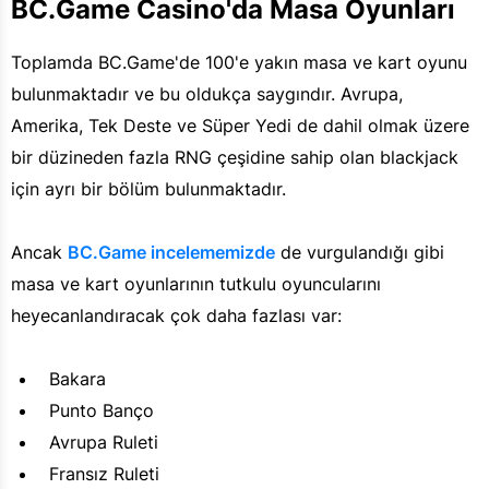
BC.Game Casino'da Masa Oyunları
Toplamda BC.Game'de 100'e yakın masa ve kart oyunu
bulunmaktadır ve bu oldukça saygındır. Avrupa,
Amerika, Tek Deste ve Süper Yedi de dahil olmak üzere
bir düzineden fazla RNG çeşidine sahip olan blackjack
için ayrı bir bölüm bulunmaktadır.
Ancak
BC.Game incelememizde
de vurgulandığı gibi
masa ve kart oyunlarının tutkulu oyuncularını
heyecanlandıracak çok daha fazlası var:
Bakara
Punto Banço
Avrupa Ruleti
Fransız Ruleti