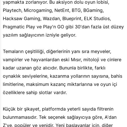
yapmakta zorlanıyor. Bu aksiyon dolu oyun lobisi,
Playtech, Microgaming, NetEnt, BTG, BGaming,
Hacksaw Gaming, Wazdan, Blueprint, ELK Studios,
Pragmatic Play ve Play'n GO gibi 30'dan fazla üst düzey
yazılım sağlayıcının izniyle geliyor.
Temaların çeşitliliği, diğerlerinin yanı sıra meyveler,
vampirler ve hayvanlardan eski Mısır, mitoloji ve cinlere
kadar uzanan göz alıcıdır. Bununla birlikte, farklı
oynaklık seviyelerine, kazanma yollarının sayısına, bahis
limitlerine, maksimum kazanç miktarlarına ve oyun içi
özelliklere sahip slotlar vardır.
Küçük bir şikayet, platformda yeterli sayıda filtrenin
bulunmamasıdır. Tek seçenek sağlayıcıya göre, A'dan
Z'ye, popüler ve yenidir. Yeni başlayanlar için, diğer