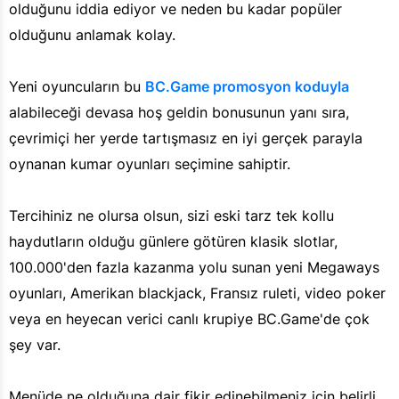
olduğunu iddia ediyor ve neden bu kadar popüler
olduğunu anlamak kolay.
Yeni oyuncuların bu
BC.Game promosyon koduyla
alabileceği devasa hoş geldin bonusunun yanı sıra,
çevrimiçi her yerde tartışmasız en iyi gerçek parayla
oynanan kumar oyunları seçimine sahiptir.
Tercihiniz ne olursa olsun, sizi eski tarz tek kollu
haydutların olduğu günlere götüren klasik slotlar,
100.000'den fazla kazanma yolu sunan yeni Megaways
oyunları, Amerikan blackjack, Fransız ruleti, video poker
veya en heyecan verici canlı krupiye BC.Game'de çok
şey var.
Menüde ne olduğuna dair fikir edinebilmeniz için belirli