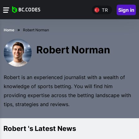
Sign in
TR
Home
Robert Norman
Robert Norman
Robert is an experienced journalist with a wealth of
knowledge of sports betting. You will find him
providing expertise across the betting landscape with
tips, strategies and reviews.
Robert 's Latest News