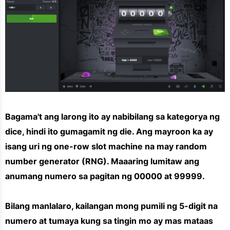
Bagama't ang larong ito ay nabibilang sa kategorya ng
dice, hindi ito gumagamit ng die. Ang mayroon ka ay
isang uri ng one-row slot machine na may random
number generator (RNG). Maaaring lumitaw ang
anumang numero sa pagitan ng 00000 at 99999.
Bilang manlalaro, kailangan mong pumili ng 5-digit na
numero at tumaya kung sa tingin mo ay mas mataas