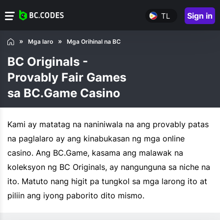
Sign in
TL
Mga laro
Mga Orihinal na BC
BC Originals -
Provably Fair Games
sa BC.Game Casino
Kami ay matatag na naniniwala na ang provably patas
na paglalaro ay ang kinabukasan ng mga online
casino. Ang BC.Game, kasama ang malawak na
koleksyon ng BC Originals, ay nangunguna sa niche na
ito. Matuto nang higit pa tungkol sa mga larong ito at
piliin ang iyong paborito dito mismo.