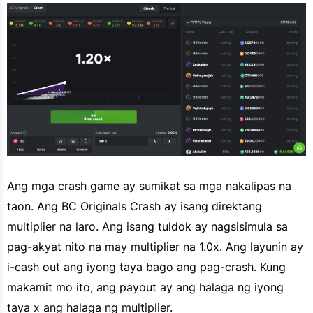
Ang mga crash game ay sumikat sa mga nakalipas na
taon. Ang BC Originals Crash ay isang direktang
multiplier na laro. Ang isang tuldok ay nagsisimula sa
pag-akyat nito na may multiplier na 1.0x. Ang layunin ay
i-cash out ang iyong taya bago ang pag-crash. Kung
makamit mo ito, ang payout ay ang halaga ng iyong
taya x ang halaga ng multiplier.