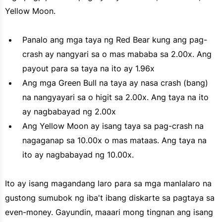
Yellow Moon.
Panalo ang mga taya ng Red Bear kung ang pag-
crash ay nangyari sa o mas mababa sa 2.00x. Ang
payout para sa taya na ito ay 1.96x
Ang mga Green Bull na taya ay nasa crash (bang)
na nangyayari sa o higit sa 2.00x. Ang taya na ito
ay nagbabayad ng 2.00x
Ang Yellow Moon ay isang taya sa pag-crash na
nagaganap sa 10.00x o mas mataas. Ang taya na
ito ay nagbabayad ng 10.00x.
Ito ay isang magandang laro para sa mga manlalaro na
gustong sumubok ng iba't ibang diskarte sa pagtaya sa
even-money. Gayundin, maaari mong tingnan ang isang