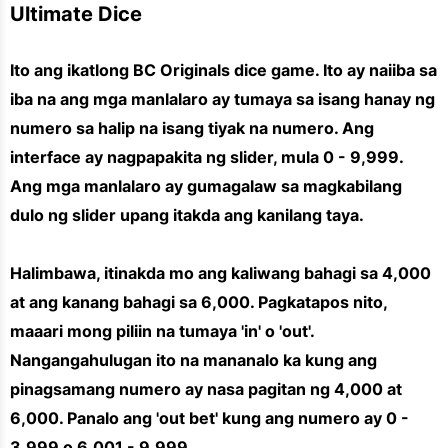
Ultimate Dice
Ito ang ikatlong BC Originals dice game. Ito ay naiiba sa
iba na ang mga manlalaro ay tumaya sa isang hanay ng
numero sa halip na isang tiyak na numero. Ang
interface ay nagpapakita ng slider, mula 0 - 9,999.
Ang mga manlalaro ay gumagalaw sa magkabilang
dulo ng slider upang itakda ang kanilang taya.
Halimbawa, itinakda mo ang kaliwang bahagi sa 4,000
at ang kanang bahagi sa 6,000. Pagkatapos nito,
maaari mong piliin na tumaya 'in' o 'out'.
Nangangahulugan ito na mananalo ka kung ang
pinagsamang numero ay nasa pagitan ng 4,000 at
6,000. Panalo ang 'out bet' kung ang numero ay 0 -
3,999 o 6,001 - 9,999.