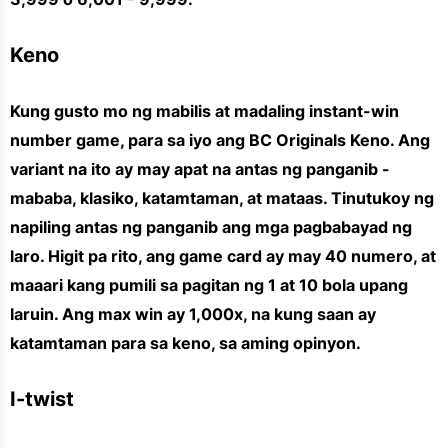
Keno
Kung gusto mo ng mabilis at madaling instant-win
number game, para sa iyo ang BC Originals Keno. Ang
variant na ito ay may apat na antas ng panganib -
mababa, klasiko, katamtaman, at mataas. Tinutukoy ng
napiling antas ng panganib ang mga pagbabayad ng
laro. Higit pa rito, ang game card ay may 40 numero, at
maaari kang pumili sa pagitan ng 1 at 10 bola upang
laruin. Ang max win ay 1,000x, na kung saan ay
katamtaman para sa keno, sa aming opinyon.
I-twist