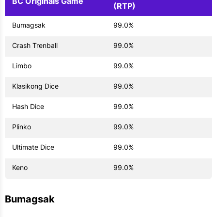
BC Originals Game
(RTP)
Bumagsak
99.0%
Crash Trenball
99.0%
Limbo
99.0%
Klasikong Dice
99.0%
Hash Dice
99.0%
Plinko
99.0%
Ultimate Dice
99.0%
Keno
99.0%
Bumagsak