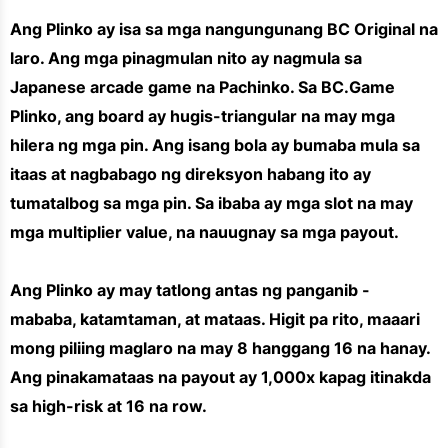
Ang Plinko ay isa sa mga nangungunang BC Original na
laro. Ang mga pinagmulan nito ay nagmula sa
Japanese arcade game na Pachinko. Sa BC.Game
Plinko, ang board ay hugis-triangular na may mga
hilera ng mga pin. Ang isang bola ay bumaba mula sa
itaas at nagbabago ng direksyon habang ito ay
tumatalbog sa mga pin. Sa ibaba ay mga slot na may
mga multiplier value, na nauugnay sa mga payout.
Ang Plinko ay may tatlong antas ng panganib -
mababa, katamtaman, at mataas. Higit pa rito, maaari
mong piliing maglaro na may 8 hanggang 16 na hanay.
Ang pinakamataas na payout ay 1,000x kapag itinakda
sa high-risk at 16 na row.