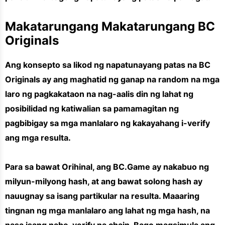
Makatarungang Makatarungang BC
Originals
Ang konsepto sa likod ng napatunayang patas na BC
Originals ay ang maghatid ng ganap na random na mga
laro ng pagkakataon na nag-aalis din ng lahat ng
posibilidad ng katiwalian sa pamamagitan ng
pagbibigay sa mga manlalaro ng kakayahang i-verify
ang mga resulta.
Para sa bawat Orihinal, ang BC.Game ay nakabuo ng
milyun-milyong hash, at ang bawat solong hash ay
nauugnay sa isang partikular na resulta. Maaaring
tingnan ng mga manlalaro ang lahat ng mga hash, na