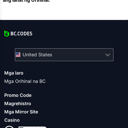
ang lahat ng Orihinal.
United States
Mga laro
Mga Orihinal na BC
Promo Code
Magrehistro
Mga Mirror Site
Casino