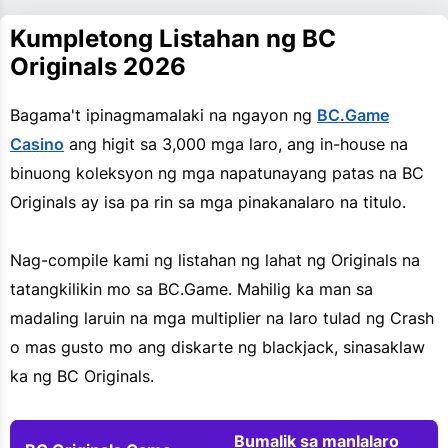
Kumpletong Listahan ng BC
Originals 2026
Bagama't ipinagmamalaki na ngayon ng
BC.Game
Casino
ang higit sa 3,000 mga laro, ang in-house na
binuong koleksyon ng mga napatunayang patas na BC
Originals ay isa pa rin sa mga pinakanalaro na titulo.
Nag-compile kami ng listahan ng lahat ng Originals na
tatangkilikin mo sa BC.Game. Mahilig ka man sa
madaling laruin na mga multiplier na laro tulad ng Crash
o mas gusto mo ang diskarte ng blackjack, sinasaklaw
ka ng BC Originals.
Bumalik sa manlalaro