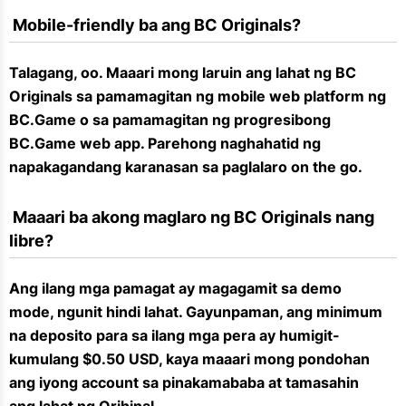
 Mobile-friendly ba ang BC Originals?
Talagang, oo. Maaari mong laruin ang lahat ng BC
Originals sa pamamagitan ng mobile web platform ng
BC.Game o sa pamamagitan ng progresibong
BC.Game web app. Parehong naghahatid ng
napakagandang karanasan sa paglalaro on the go.
 Maaari ba akong maglaro ng BC Originals nang 
libre?
Ang ilang mga pamagat ay magagamit sa demo
mode, ngunit hindi lahat. Gayunpaman, ang minimum
na deposito para sa ilang mga pera ay humigit-
kumulang $0.50 USD, kaya maaari mong pondohan
ang iyong account sa pinakamababa at tamasahin