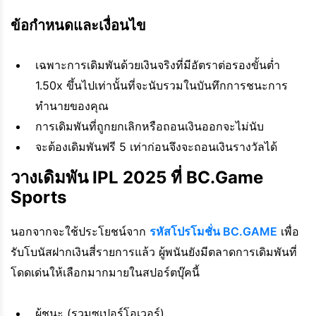
ข้อกำหนดและเงื่อนไข
เฉพาะการเดิมพันด้วยเงินจริงที่มีอัตราต่อรองขั้นต่ำ
1.50x ขึ้นไปเท่านั้นที่จะนับรวมในบันทึกการชนะการ
ทำนายของคุณ
การเดิมพันที่ถูกยกเลิกหรือถอนเงินออกจะไม่นับ
จะต้องเดิมพันฟรี 5 เท่าก่อนจึงจะถอนเงินรางวัลได้
วางเดิมพัน IPL 2025 ที่ BC.Game
Sports
นอกจากจะใช้ประโยชน์จาก
รหัสโปรโมชั่น BC.GAME
เพื่อ
รับโบนัสฝากเงินสี่รายการแล้ว ผู้พนันยังมีตลาดการเดิมพันที่
โดดเด่นให้เลือกมากมายในสปอร์ตบุ๊คนี้
ผู้ชนะ (รวมซูเปอร์โอเวอร์)