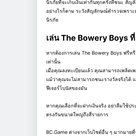
นิรภัยที่จะเก็บเงินเท่ากันทุกครั้งที่ชนะ ส
อย่างไรก็ตาม ระวังสัญลักษณ์ตำรวจเพราะ
นิรภัย
เล่น The Bowery Boys ท
หากต้องการเล่น The Bowery Boys ฟรีหรือ
เท่านั้น
เมื่อคุณลงทะเบียนแล้ว คุณสามารถเพลิดเพล
แม้ว่าคุณจะไม่สามารถชนะรางวัลจริงได้ แต่
ฟีเจอร์โบนัสของมัน
หากคุณเลือกที่จะฝากเงินจริง อย่าลืมใช้ประ
ตรงกันขนาดใหญ่ถึงสี่รายการ
BC.Game ต่างจากเว็บไซต์อื่น ๆ มากมายที่