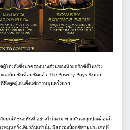
ิชผู้โด่งดังซึ่งปกครองบางส่วนของนิวยอร์กซิตี้ในช่วง
แอนิเมชั่นที่คมชัดแล้ว The Bowery Boys ยังมอบ
่ดึงดูดผู้เล่นตั้งแต่การหมุนครั้งแรก
ักษณ์ที่ชนะทันที อย่างไรก็ตาม พวกมันจะถูกปลดล็อคก็
รหมุนครั้งเดียวกันเท่านั้น มีสตรองบ็อกซ์สามประเภทที่