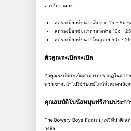
ควรจับตามอง:
สตรองบ็อกซ์ขนาดเล็กจ่าย 2x - 5x ข
สตรองบ็อกซ์ขนาดกลางจ่าย 10x - 25
สตรองบ็อกซ์ขนาดใหญ่จ่าย 50x - 25
ตัวคูณระเบิดระเบิด
ตัวคูณระเบิดระเบิดสามารถปรากฏในค่าต่อไ
พวกเขาจะนำไปใช้กับเพย์ไลน์ทั้งหมดหลังจ
คุณสมบัติโบนัสหมุนฟรีสามประกา
The Bowery Boys มีเกมหมุนฟรีที่น่าตื่นเต้
วงล้อ