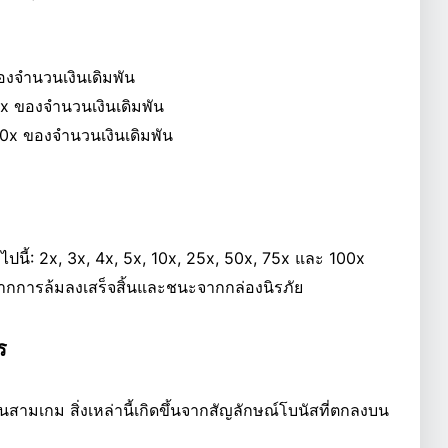
องจำนวนเงินเดิมพัน
x ของจำนวนเงินเดิมพัน
0x ของจำนวนเงินเดิมพัน
ปนี้: 2x, 3x, 4x, 5x, 10x, 25x, 50x, 75x และ 100x
ากการล้มลงเสร็จสิ้นและชนะจากกล่องนิรภัย
ร
นสามเกม สิ่งเหล่านี้เกิดขึ้นจากสัญลักษณ์โบนัสที่ตกลงบน