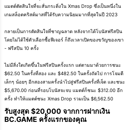
แมตต์ตัดสินใจที่จะสั่นกระดิ่งใน Xmas Drop ซึ่งเป็นหนึ่งใน
เกมสล็อตคริสต์มาสที่ได้รับความนิยมมากที่สุดในปี 2023
กลายเป็นการตัดสินใจที่ชาญฉลาด หลังจากได้โบนัสฟรีสปิน
โดยไม่ได้ใช้ตัวเลือกซื้อฟีเจอร์ ก็ถึงเวลาเปิดของขวัญของเขา
- ฟรีสปิน 10 ครั้ง
ไม่มีสิ่งใดเกิดขึ้นในฟรีสปินครั้งแรก แต่ตามมาด้วยการชนะ
$62.50 ในครั้งที่สอง และ $482.50 ในครั้งถัดไป การโจมตี
เล็กๆ น้อยๆ อีกสองสามครั้งนำไปสู่ฟรีสปินครั้งที่เจ็ด และชนะ
$5,670.00 ก่อนที่รอบโบนัสจะจบ แมตต์ก็ชนะ $312.00 อีก
ครั้ง ทำให้แมตต์ชนะ Xmas Drop รวมเป็น $6,562.50
รับสูงสุด $20,000 จากการฝากเงิน
BC.GAME ครั้งแรกของคุณ