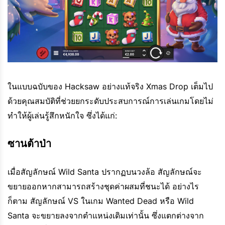
ในแบบฉบับของ Hacksaw อย่างแท้จริง Xmas Drop เต็มไป
ด้วยคุณสมบัติที่ช่วยยกระดับประสบการณ์การเล่นเกมโดยไม่
ทำให้ผู้เล่นรู้สึกหนักใจ ซึ่งได้แก่:
ซานต้าป่า
เมื่อสัญลักษณ์ Wild Santa ปรากฏบนวงล้อ สัญลักษณ์จะ
ขยายออกหากสามารถสร้างชุดค่าผสมที่ชนะได้ อย่างไร
ก็ตาม สัญลักษณ์ VS ในเกม Wanted Dead หรือ Wild
Santa จะขยายลงจากตำแหน่งเดิมเท่านั้น ซึ่งแตกต่างจาก