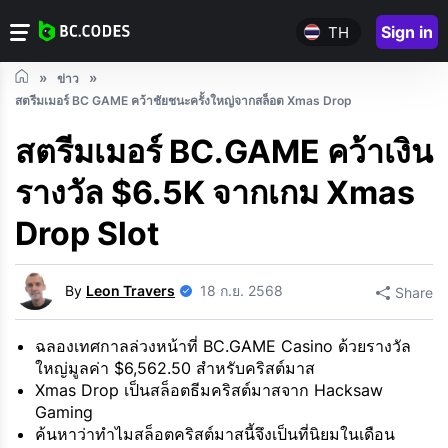
Sign in
TH
ข่าว
สตรีมเมอร์ BC GAME คว้าชัยชนะครั้งใหญ่จากสล็อต Xmas Drop
สตรีมเมอร์ BC.GAME คว้าเงิน
รางวัล $6.5K จากเกม Xmas
Drop Slot
By
Leon Travers
18 ก.ย. 2568
Share
ฉลองเทศกาลล่วงหน้าที่ BC.GAME Casino ด้วยรางวัล
ใหญ่มูลค่า $6,562.50 สำหรับคริสต์มาส
Xmas Drop เป็นสล็อตธีมคริสต์มาสจาก Hacksaw
Gaming
ค้นหาว่าทำไมสล็อตคริสต์มาสนี้จึงเป็นที่นิยมในเดือน