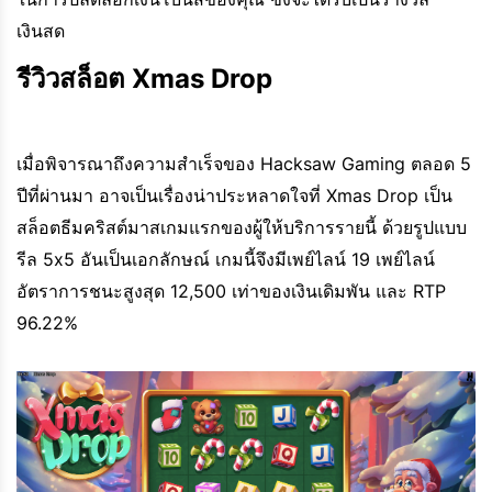
เงินสด
รีวิวสล็อต Xmas Drop
เมื่อพิจารณาถึงความสำเร็จของ Hacksaw Gaming ตลอด 5
ปีที่ผ่านมา อาจเป็นเรื่องน่าประหลาดใจที่ Xmas Drop เป็น
สล็อตธีมคริสต์มาสเกมแรกของผู้ให้บริการรายนี้ ด้วยรูปแบบ
รีล 5x5 อันเป็นเอกลักษณ์ เกมนี้จึงมีเพย์ไลน์ 19 เพย์ไลน์
อัตราการชนะสูงสุด 12,500 เท่าของเงินเดิมพัน และ RTP
96.22%