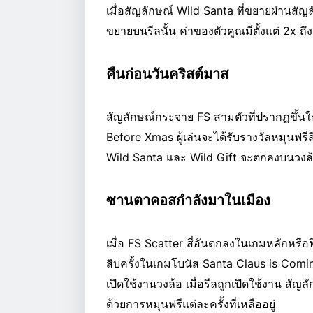
เมื่อสัญลักษณ์ Wild Santa ที่ขยายผ่านสัญ
ขยายบนรีลนั้น ค่าของตัวคูณมีตั้งแต่ 2x ถึ
คืนก่อนวันคริสต์มาส
สัญลักษณ์กระจาย FS สามตัวที่ปรากฏขึ้นใน
Before Xmas ผู้เล่นจะได้รับรางวัลหมุนฟรีสิบ
Wild Santa และ Wild Gift จะตกลงบนวงล้
ซานตาคอสกำลังมาในเมือง
เมื่อ FS Scatter สี่อันตกลงในเกมหลักหร
สิบครั้งในเกมโบนัส Santa Claus is Comin
เปิดใช้งานวงล้อ เมื่อรีลถูกเปิดใช้งาน สัญ
ด้วยการหมุนฟรีแต่ละครั้งที่เหลืออยู่