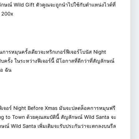
ลักษณ์ Wild Gift ตัวคูณจะถูกนำไปใช้กับตำแหน่งไวด์ที่
ง 200x
การหมุนครั้งเดียวจะทริกเกอร์ฟีเจอร์โบนัส Night
ครั้ง ในระหว่างฟีเจอร์นี้ มีโอกาสที่ดีกว่าที่สัญลักษณ์
อ ฉัน
ือฟีเจอร์ Night Before Xmas มันจะปลดล็อคการหมุนฟรี
g to Town ด้วยคุณสมบัตินี้ สัญลักษณ์ Wild Santa จะ
ลักษณ์ Wild Santa เพิ่มเติมจะรับประกันว่าจะตกลงบนรีล