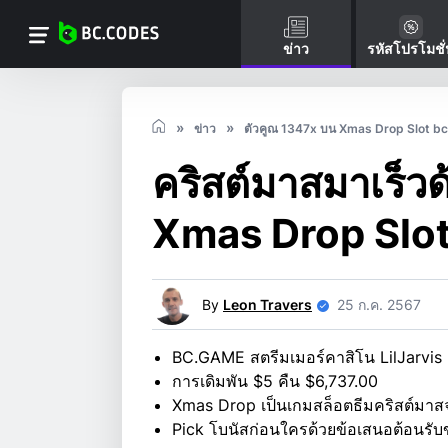
ข่าว
รหัสโปรโมชั
ข่าว
ตัวคูณ 1347x บน Xmas Drop Slot bc
คริสต์มาสมาเร็ว
Xmas Drop Slo
By
Leon Travers
25 ก.ค. 2567
BC.GAME สตรีมเมอร์คาสิโน LilJarvis เ
การเดิมพัน $5 คืน $6,737.00
Xmas Drop เป็นเกมสล็อตธีมคริสต์มาส
Pick โบนัสก่อนใครด้วยข้อเสนอต้อนร