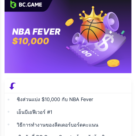
ชิงส่วนแบ่ง $10,000 กับ NBA Fever
เอ็นบีเอฟีเวอร์ #1
วิธีการทำงานของลีดเดอร์บอร์ดคะแนน