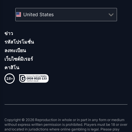
United States
ข่าว
รหัสโปรโมชั่น
ลงทะเบียน
เว็บไซต์มิเรอร์
คาสิโน
Copyright © 2026 Reproduction in whole or in part in any form or medium
without express written permission is prohibited. Players must be 18 or over
and located in jurisdictions where online gambling is legal. Please play