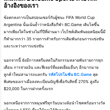
อ้างอิงของเรา
ข้อตกลงการเป็นสปอนเซอร์กับผู้ชนะ FIFA World Cup
Argentina นั้นเน้นย้ำว่าหนังสือกีฬา BC.Game เติบโตขึ้น
มากเพียงใดในช่วงไม่กี่ปีที่ผ่านมา เว็บไซต์เดิมพันยอดนิยมนี้มี
กีฬามากกว่า 35 รายการสำหรับการเดิมพันก่อนการแข่งขัน
และระหว่างการแข่งขัน
นอกจากนี้ ยังมีการสตรีมสดในกิจกรรมหลายพันรายการทุก
เดือน การจ่ายเงิน และฟีเจอร์ที่ยอดเยี่ยมอื่นๆ อีกมากมาย
ลูกค้าใหม่สามารถแลกรับ
รหัสโปรโมชัน BC.Game
สุด
พิเศษของเราเมื่อลงทะเบียนบัญชีเพื่อรับสิทธิ์ 270% สูงถึง
$20,000 ในการฝากครั้งแรก
นอกเหนือจากการหมุนฟรีทุกวันบนวงล้อนำโชคพร้อมรางวัล
แจ็คพอต 1 BTC ที่รอให้คุณได้จับรางวัล