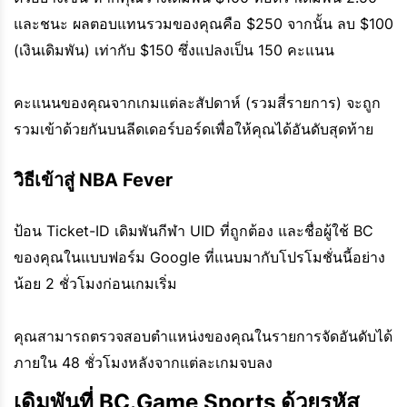
และชนะ ผลตอบแทนรวมของคุณคือ $250 จากนั้น ลบ $100
(เงินเดิมพัน) เท่ากับ $150 ซึ่งแปลงเป็น 150 คะแนน
คะแนนของคุณจากเกมแต่ละสัปดาห์ (รวมสี่รายการ) จะถูก
รวมเข้าด้วยกันบนลีดเดอร์บอร์ดเพื่อให้คุณได้อันดับสุดท้าย
วิธีเข้าสู่ NBA Fever
ป้อน Ticket-ID เดิมพันกีฬา UID ที่ถูกต้อง และชื่อผู้ใช้ BC
ของคุณในแบบฟอร์ม Google ที่แนบมากับโปรโมชั่นนี้อย่าง
น้อย 2 ชั่วโมงก่อนเกมเริ่ม
คุณสามารถตรวจสอบตำแหน่งของคุณในรายการจัดอันดับได้
ภายใน 48 ชั่วโมงหลังจากแต่ละเกมจบลง
เดิมพันที่ BC.Game Sports ด้วยรหัส