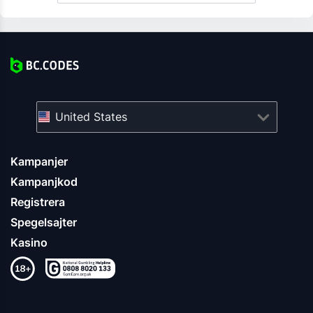
United States
Kampanjer
Kampanjkod
Registrera
Spegelsajter
Kasino