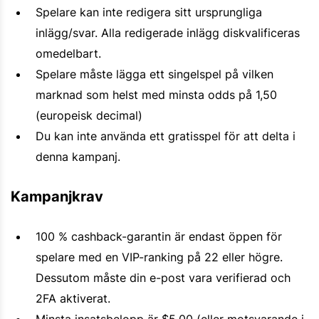
Spelare kan inte redigera sitt ursprungliga
inlägg/svar. Alla redigerade inlägg diskvalificeras
omedelbart.
Spelare måste lägga ett singelspel på vilken
marknad som helst med minsta odds på 1,50
(europeisk decimal)
Du kan inte använda ett gratisspel för att delta i
denna kampanj.
Kampanjkrav
100 % cashback-garantin är endast öppen för
spelare med en VIP-ranking på 22 eller högre.
Dessutom måste din e-post vara verifierad och
2FA aktiverat.