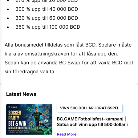
270 % upp till 20 000 BCD
300 % upp till 40 000 BCD
330 % upp till 60 000 BCD
360 % upp till 100 000 BCD
Alla bonusmedel tilldelas som låst BCD. Spelare måste
klara av omsättningskraven för att låsa upp den.
Sedan kan de använda BC Swap för att växla BCD mot
sin föredragna valuta.
Latest News
VINN 500 DOLLAR I GRATISSPEL
BC.GAME Fotbollsfest-kampanj |
Satsa och vinn upp till 500 dollar i
gratisspel
Read More