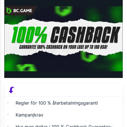
Regler för 100 % återbetalningsgaranti
Kampanjkrav
Hur man deltar i 100 % Cashback Guarantee-