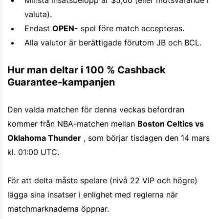
Minsta insatsbelopp är $5,00 (eller motsvarande i
valuta).
Endast
OPEN-
spel före match accepteras.
Alla valutor är berättigade förutom JB och BCL.
Hur man deltar i 100 % Cashback
Guarantee-kampanjen
Den valda matchen för denna veckas befordran
kommer från NBA-matchen mellan
Boston Celtics vs
Oklahoma Thunder
, som börjar tisdagen den 14 mars
kl. 01:00 UTC.
För att delta måste spelare (nivå 22 VIP och högre)
lägga sina insatser i enlighet med reglerna när
matchmarknaderna öppnar.