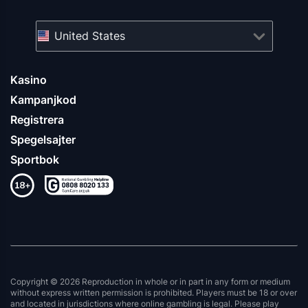
United States
Kasino
Kampanjkod
Registrera
Spegelsajter
Sportbok
Copyright © 2026 Reproduction in whole or in part in any form or medium
without express written permission is prohibited. Players must be 18 or over
and located in jurisdictions where online gambling is legal. Please play