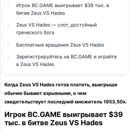
Игрок BC.GAME выигрывает $39 тыс. в
битве Zeus VS Hades
Zeus VS Hades — слот, достойный
греческого бога
Бесплатные вращения Zeus VS Hades
Зарегистрируйтесь на BC.GAME и играйте
в Zeus VS Hades
Когда Zeus VS Hades готов платить, выигрыши
обычно бывают взрывными, о чем
свидетельствует последний множитель 1953,50x.
Игрок BC.GAME выигрывает $39
тыс. в битве Zeus VS Hades