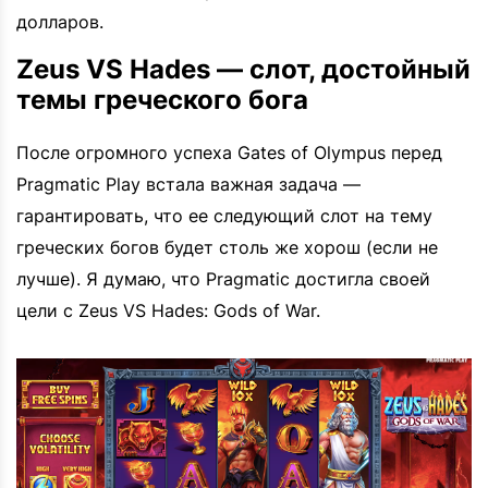
долларов.
Zeus VS Hades — слот, достойный
темы греческого бога
После огромного успеха Gates of Olympus перед
Pragmatic Play встала важная задача —
гарантировать, что ее следующий слот на тему
греческих богов будет столь же хорош (если не
лучше). Я думаю, что Pragmatic достигла своей
цели с Zeus VS Hades: Gods of War.