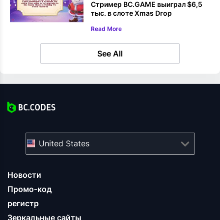
Стример BC.GAME выиграл $6,5
тыс. в слоте Xmas Drop
Read More
See All
United States
Новости
Промо-код
регистр
Зеркальные сайты