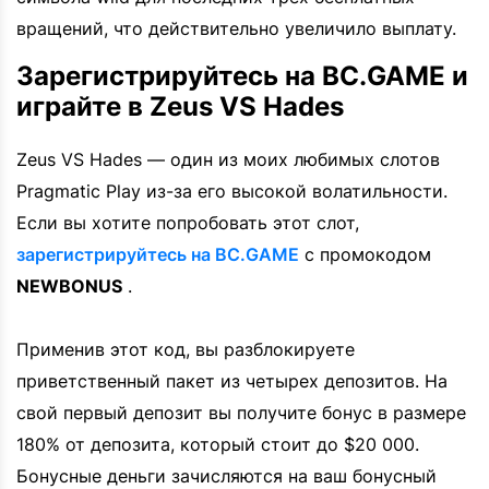
вращений, что действительно увеличило выплату.
Зарегистрируйтесь на BC.GAME и
играйте в Zeus VS Hades
Zeus VS Hades — один из моих любимых слотов
Pragmatic Play из-за его высокой волатильности.
Если вы хотите попробовать этот слот,
зарегистрируйтесь на BC.GAME
с промокодом
NEWBONUS
.
Применив этот код, вы разблокируете
приветственный пакет из четырех депозитов. На
свой первый депозит вы получите бонус в размере
180% от депозита, который стоит до $20 000.
Бонусные деньги зачисляются на ваш бонусный