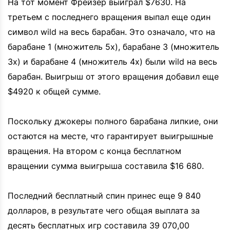
На тот момент Фрейзер выиграл $7630. На
третьем с последнего вращения выпал еще один
символ wild на весь барабан. Это означало, что на
барабане 1 (множитель 5x), барабане 3 (множитель
3x) и барабане 4 (множитель 4x) были wild на весь
барабан. Выигрыш от этого вращения добавил еще
$4920 к общей сумме.
Поскольку джокеры полного барабана липкие, они
остаются на месте, что гарантирует выигрышные
вращения. На втором с конца бесплатном
вращении сумма выигрыша составила $16 680.
Последний бесплатный спин принес еще 9 840
долларов, в результате чего общая выплата за
десять бесплатных игр составила 39 070,00