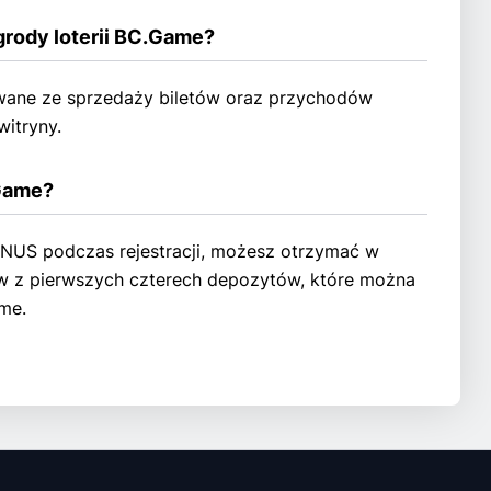
grody loterii BC.Game?
owane ze sprzedaży biletów oraz przychodów
itryny.
.Game?
S podczas rejestracji, możesz otrzymać w
 z pierwszych czterech depozytów, które można
me.