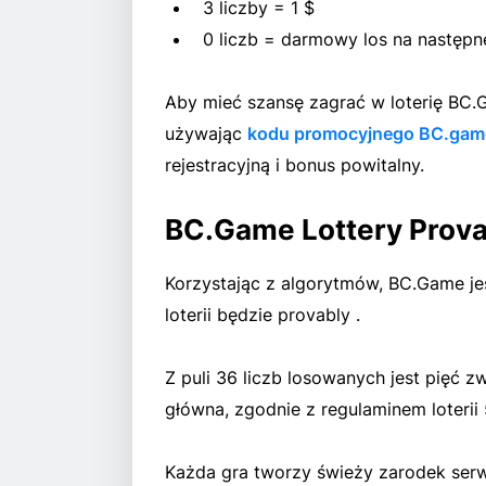
3 liczby = 1 $
0 liczb = darmowy los na następn
Aby mieć szansę zagrać w loterię BC.Ga
używając
kodu promocyjnego BC.gam
rejestracyjną i bonus powitalny.
BC.Game Lottery Prova
Korzystając z algorytmów, BC.Game je
loterii będzie provably .
Z puli 36 liczb losowanych jest pięć zw
główna, zgodnie z regulaminem loterii 
Każda gra tworzy świeży zarodek serw