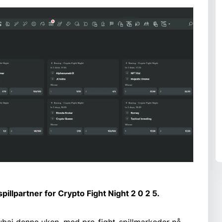
illpartner for Crypto Fight Night 2 0 2 5.
Dubai denne uken. med pre-fight-spillmarkeder nå