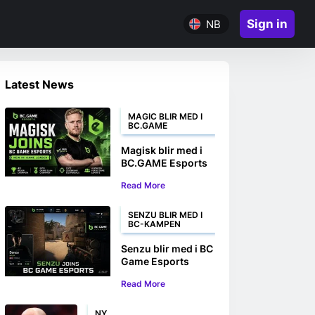
Sign in
NB
Latest News
MAGIC BLIR MED I
BC.GAME
Magisk blir med i
BC.GAME Esports
som ny leder i
Read More
spillet
SENZU BLIR MED I
BC-KAMPEN
Senzu blir med i BC
Game Esports
CS2-laget
Read More
NY