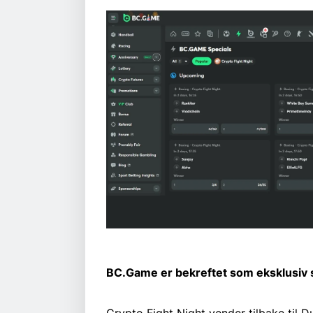
BC.Game er bekreftet som eksklusiv sp
Crypto Fight Night vender tilbake til 