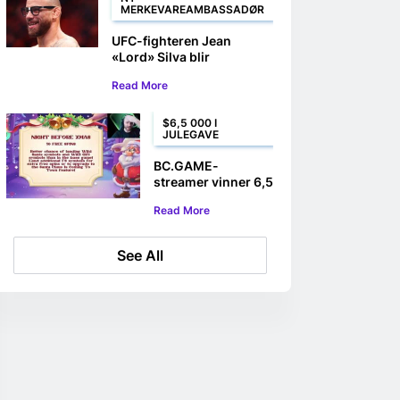
MERKEVAREAMBASSADØR
UFC-fighteren Jean
«Lord» Silva blir
merkevareambassadør i
Read More
BC.GAME
$6,5 000 I
JULEGAVE
BC.GAME-
streamer vinner 6,5
000 dollar på
Read More
spilleautomaten
Xmas Drop
See All