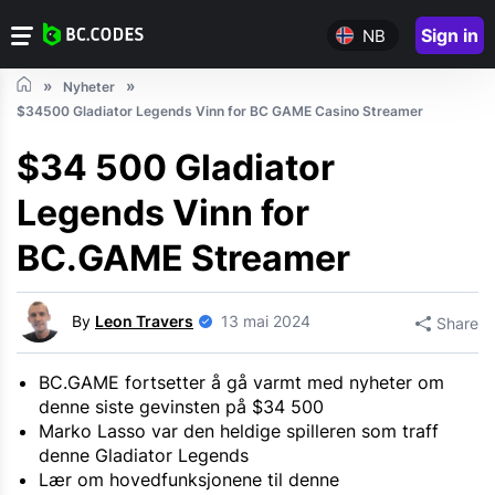
Sign in
NB
Nyheter
$34500 Gladiator Legends Vinn for BC GAME Casino Streamer
$34 500 Gladiator
Legends Vinn for
BC.GAME Streamer
By
Leon Travers
13 mai 2024
Share
BC.GAME fortsetter å gå varmt med nyheter om
denne siste gevinsten på $34 500
Marko Lasso var den heldige spilleren som traff
denne Gladiator Legends
Lær om hovedfunksjonene til denne