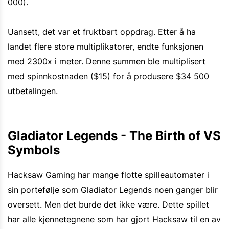
000).
Uansett, det var et fruktbart oppdrag. Etter å ha
landet flere store multiplikatorer, endte funksjonen
med 2300x i meter. Denne summen ble multiplisert
med spinnkostnaden ($15) for å produsere $34 500
utbetalingen.
Gladiator Legends - The Birth of VS
Symbols
Hacksaw Gaming har mange flotte spilleautomater i
sin portefølje som Gladiator Legends noen ganger blir
oversett. Men det burde det ikke være. Dette spillet
har alle kjennetegnene som har gjort Hacksaw til en av