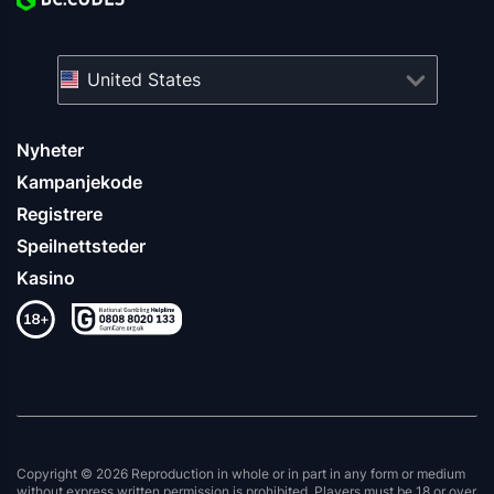
United States
Nyheter
Kampanjekode
Registrere
Speilnettsteder
Kasino
Copyright © 2026 Reproduction in whole or in part in any form or medium
without express written permission is prohibited. Players must be 18 or over