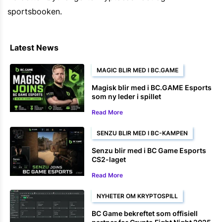
sportsbooken.
Latest News
MAGIC BLIR MED I BC.GAME
Magisk blir med i BC.GAME Esports
som ny leder i spillet
Read More
SENZU BLIR MED I BC-KAMPEN
Senzu blir med i BC Game Esports
CS2-laget
Read More
NYHETER OM KRYPTOSPILL
BC Game bekreftet som offisiell