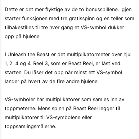
Dette er det mer flyktige av de to bonusspillene. Igjen
starter funksjonen med tre gratisspinn og en teller som
tilbakestilles til tre hver gang et VS-symbol dukker
opp på hjulene.
I Unleash the Beast er det multiplikatormeter over hjul
1, 2, 4 og 4. Reel 3, som er Beast Reel, er låst ved
starten. Du låser det opp når minst ett VS-symbol
lander på hvert av de fire andre hjulene.
VS-symboler har multiplikatorer som samles inn av
toppmeterne. Mens spinn på Beast Reel legger til
multiplikatorer til VS-symbolene eller
toppsamlingsmålerne.