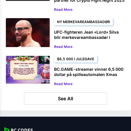
partner for Crypto Fight Night 2025
Read More
NY MERKEVAREAMBASSADØR
UFC-fighteren Jean «Lord» Silva
blir merkevareambassadør i
BC.GAME
Read More
$6,5 000 I JULEGAVE
BC.GAME-streamer vinner 6,5 000
dollar på spilleautomaten Xmas
Drop
Read More
See All