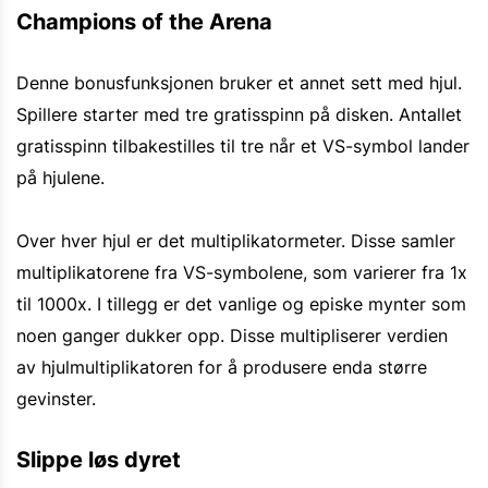
Champions of the Arena
Denne bonusfunksjonen bruker et annet sett med hjul.
Spillere starter med tre gratisspinn på disken. Antallet
gratisspinn tilbakestilles til tre når et VS-symbol lander
på hjulene.
Over hver hjul er det multiplikatormeter. Disse samler
multiplikatorene fra VS-symbolene, som varierer fra 1x
til 1000x. I tillegg er det vanlige og episke mynter som
noen ganger dukker opp. Disse multipliserer verdien
av hjulmultiplikatoren for å produsere enda større
gevinster.
Slippe løs dyret