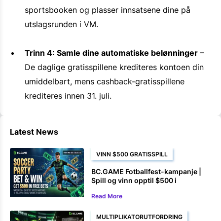
sportsbooken og plasser innsatsene dine på
utslagsrunden i VM.
Trinn 4: Samle dine automatiske belønninger
–
De daglige gratisspillene krediteres kontoen din
umiddelbart, mens cashback-gratisspillene
krediteres innen 31. juli.
Latest News
VINN $500 GRATISSPILL
BC.GAME Fotballfest-kampanje |
Spill og vinn opptil $500 i
gratisspill
Read More
MULTIPLIKATORUTFORDRING