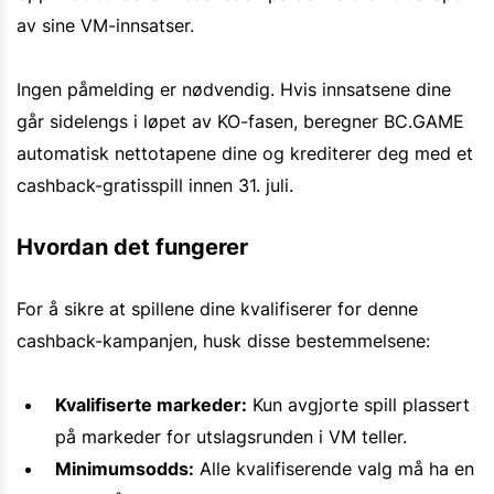
av sine VM-innsatser.
Ingen påmelding er nødvendig. Hvis innsatsene dine
går sidelengs i løpet av KO-fasen, beregner BC.GAME
automatisk nettotapene dine og krediterer deg med et
cashback-gratisspill innen 31. juli.
Hvordan det fungerer
For å sikre at spillene dine kvalifiserer for denne
cashback-kampanjen, husk disse bestemmelsene:
Kvalifiserte markeder:
Kun avgjorte spill plassert
på markeder for utslagsrunden i VM teller.
Minimumsodds:
Alle kvalifiserende valg må ha en