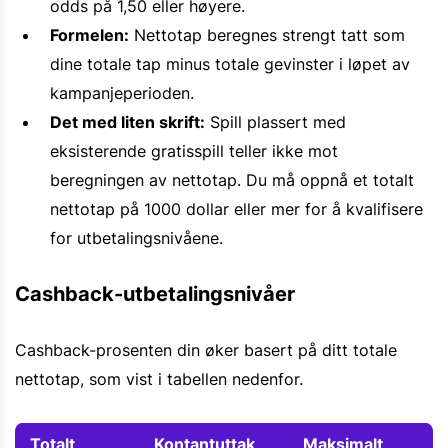
odds på 1,50 eller høyere.
Formelen:
Nettotap beregnes strengt tatt som
dine totale tap minus totale gevinster i løpet av
kampanjeperioden.
Det med liten skrift:
Spill plassert med
eksisterende gratisspill teller ikke mot
beregningen av nettotap. Du må oppnå et totalt
nettotap på 1000 dollar eller mer for å kvalifisere
for utbetalingsnivåene.
Cashback-utbetalingsnivåer
Cashback-prosenten din øker basert på ditt totale
nettotap, som vist i tabellen nedenfor.
Totalt
Kontantuttak
Maksimalt