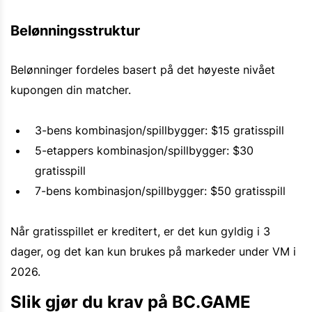
Belønningsstruktur
Belønninger fordeles basert på det høyeste nivået
kupongen din matcher.
3-bens kombinasjon/spillbygger: $15 gratisspill
5-etappers kombinasjon/spillbygger: $30
gratisspill
7-bens kombinasjon/spillbygger: $50 gratisspill
Når gratisspillet er kreditert, er det kun gyldig i 3
dager, og det kan kun brukes på markeder under VM i
2026.
Slik gjør du krav på BC.GAME