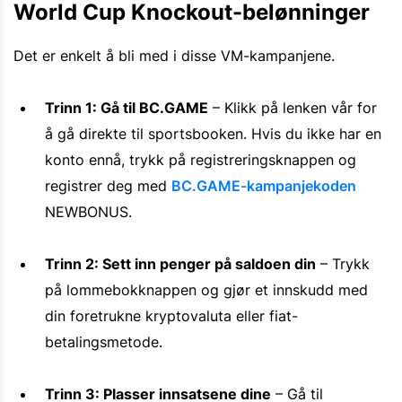
World Cup Knockout-belønninger
Det er enkelt å bli med i disse VM-kampanjene.
Trinn 1: Gå til BC.GAME
– Klikk på lenken vår for
å gå direkte til sportsbooken. Hvis du ikke har en
konto ennå, trykk på registreringsknappen og
registrer deg med
BC.GAME-kampanjekoden
NEWBONUS.
Trinn 2: Sett inn penger på saldoen din
– Trykk
på lommebokknappen og gjør et innskudd med
din foretrukne kryptovaluta eller fiat-
betalingsmetode.
Trinn 3: Plasser innsatsene dine
– Gå til