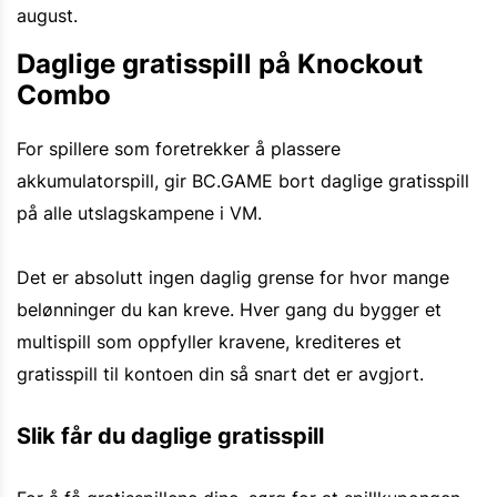
august.
Daglige gratisspill på Knockout
Combo
For spillere som foretrekker å plassere
akkumulatorspill, gir BC.GAME bort daglige gratisspill
på alle utslagskampene i VM.
Det er absolutt ingen daglig grense for hvor mange
belønninger du kan kreve. Hver gang du bygger et
multispill som oppfyller kravene, krediteres et
gratisspill til kontoen din så snart det er avgjort.
Slik får du daglige gratisspill