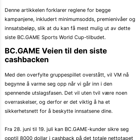
Denne artikkelen forklarer reglene for begge
kampanjene, inkludert minimumsodds, premienivåer og
innsatsbeløp, slik at du kan få mest mulig ut av dette
siste BC.GAME Sports World Cup-tilbudet.
BC.GAME Veien til den siste
cashbacken
Med den overfylte gruppespillet overstått, vil VM nå
begynne å varme seg opp når vi går inn i den
spennende utslagsfasen. Det vil uten tvil være noen
overraskelser, og derfor er det viktig å ha et
sikkerhetsnett for å beskytte innsatsene dine.
Fra 28. juni til 19. juli kan BC.GAME-kunder sikre seg
opptil 8000 dollar i cashback på det totale nettotapet