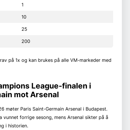
1
10
25
200
skrav på 1x og kan brukes på alle VM-markeder med
ampions League-finalen i
main mot Arsenal
6 møter Paris Saint-Germain Arsenal i Budapest.
a vunnet forrige sesong, mens Arsenal sikter på å
 i historien.