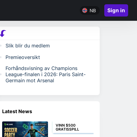
Sign in
NB
Slik blir du medlem
Premieoversikt
Forhåndsvisning av Champions
League-finalen i 2026: Paris Saint-
Germain mot Arsenal
Latest News
VINN $500
GRATISSPILL