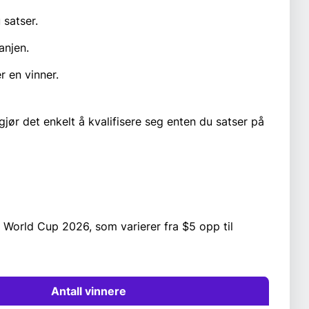
 satser.
anjen.
r en vinner.
ør det enkelt å kvalifisere seg enten du satser på
FA World Cup 2026, som varierer fra $5 opp til
Antall vinnere