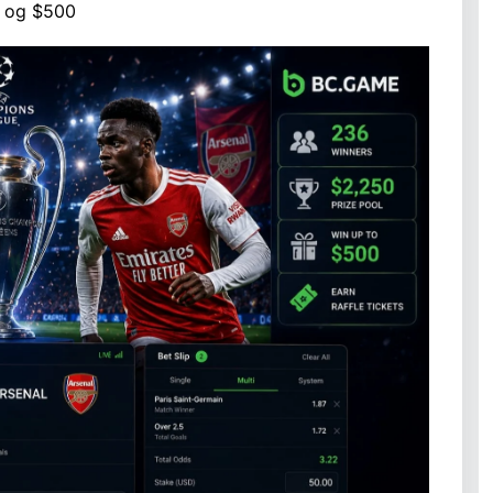
$5 og $500