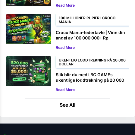
pengepremier
Read More
100 MILLIONER RUPIER I CROCO
MANIA
Croco Mania-ledertavle | Vinn din
andel av 100 000 000+ Rp
Read More
UKENTLIG LODDTREKNING PÅ 20 000
DOLLAR
Slik blir du med i BC.GAMEs
ukentlige loddtrekning på 20 000
dollar
Read More
See All