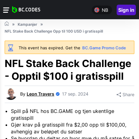
Sign in
NB
Kampanjer
NFL Stake Back Challenge Opp til 100 USD i gratisspill
This event has expired. Get the
BC.Game Promo Code
NFL Stake Back Challenge
- Opptil $100 i gratisspill
By
Leon Travers
17 sep. 2024
Share
Spill på NFL hos BC.GAME og tjen ukentlige
gratisspill
Gjør krav på gratisspill fra $2,00 opp til $100,00,
avhengig av beløpet du satser
Se hvordan du deltar og hvor mye du må satse for å