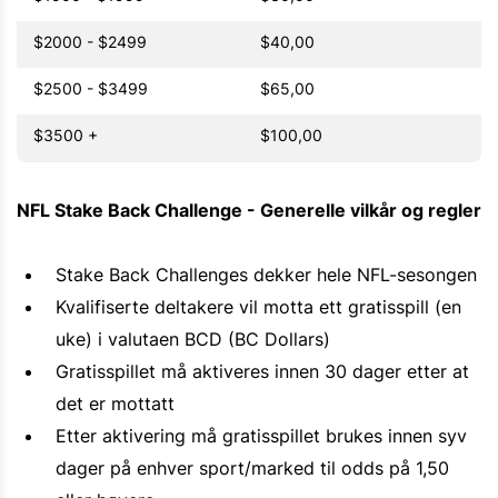
$2000 - $2499
$40,00
$2500 - $3499
$65,00
$3500 +
$100,00
NFL Stake Back Challenge - Generelle vilkår og regler
Stake Back Challenges dekker hele NFL-sesongen
Kvalifiserte deltakere vil motta ett gratisspill (en
uke) i valutaen BCD (BC Dollars)
Gratisspillet må aktiveres innen 30 dager etter at
det er mottatt
Etter aktivering må gratisspillet brukes innen syv
dager på enhver sport/marked til odds på 1,50