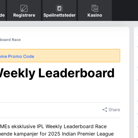
de
Registrere
Speilnettsteder
Kasino
board Race
ame Promo Code
eekly Leaderboard
Share
GAMEs eksklusive IPL Weekly Leaderboard Race
nende kampanjer for 2025 Indian Premier League