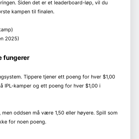
ingen. Siden det er et leaderboard-løp, vil du
rste kampen til finalen.
 kamp)
en 2025)
 fungerer
gsystem. Tippere tjener ett poeng for hver $1,00
 på IPL-kamper og ett poeng for hver $1,00 i
, men oddsen må være 1,50 eller høyere. Spill som
 ikke for noen poeng.