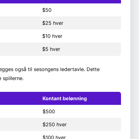
$50
$25 hver
$10 hver
$5 hver
legges også til sesongens ledertavle. Dette
 spillerne.
Kontant belønning
$500
$250 hver
$100 hver