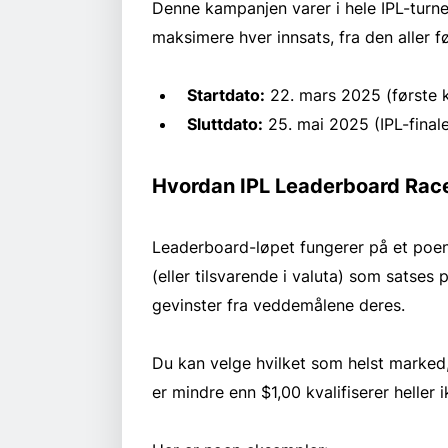
Denne kampanjen varer i hele IPL-turner
maksimere hver innsats, fra den aller fø
Startdato:
22. mars 2025 (første
Sluttdato:
25. mai 2025 (IPL-final
Hvordan IPL Leaderboard Race
Leaderboard-løpet fungerer på et poen
(eller tilsvarende i valuta) som satses
gevinster fra veddemålene deres.
Du kan velge hvilket som helst marked
er mindre enn $1,00 kvalifiserer heller