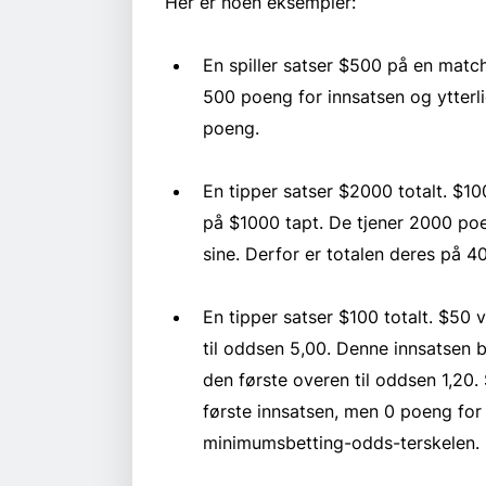
Her er noen eksempler:
En spiller satser $500 på en match
500 poeng for innsatsen og ytterl
poeng.
En tipper satser $2000 totalt. $10
på $1000 tapt. De tjener 2000 po
sine. Derfor er totalen deres på 
En tipper satser $100 totalt. $50 
til oddsen 5,00. Denne innsatsen b
den første overen til oddsen 1,20.
første innsatsen, men 0 poeng for
minimumsbetting-odds-terskelen.