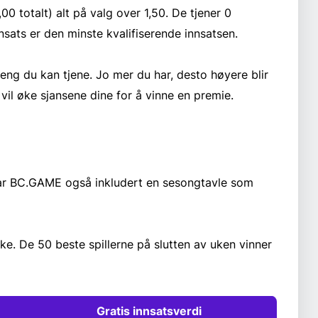
00 totalt) alt på valg over 1,50. De tjener 0
nsats er den minste kvalifiserende innsatsen.
ng du kan tjene. Jo mer du har, desto høyere blir
vil øke sjansene dine for å vinne en premie.
n, har BC.GAME også inkludert en sesongtavle som
uke. De 50 beste spillerne på slutten av uken vinner
Gratis innsatsverdi