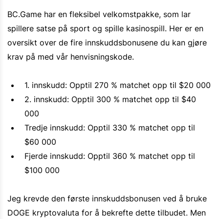
BC.Game har en fleksibel velkomstpakke, som lar
spillere satse på sport og spille kasinospill. Her er en
oversikt over de fire innskuddsbonusene du kan gjøre
krav på med vår henvisningskode.
1. innskudd: Opptil 270 % matchet opp til $20 000
2. innskudd: Opptil 300 % matchet opp til $40
000
Tredje innskudd: Opptil 330 % matchet opp til
$60 000
Fjerde innskudd: Opptil 360 % matchet opp til
$100 000
Jeg krevde den første innskuddsbonusen ved å bruke
DOGE kryptovaluta for å bekrefte dette tilbudet. Men