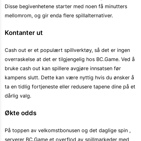
Disse begivenhetene starter med noen få minutters
mellomrom, og gir enda flere spillalternativer.
Kontanter ut
Cash out er et populært spillverktøy, så det er ingen
overraskelse at det er tilgjengelig hos BC.Game. Ved å
bruke cash out kan spillere avgjøre innsatsen før
kampens slutt. Dette kan være nyttig hvis du ønsker å
ta en tidlig fortjeneste eller redusere tapene dine på et
dårlig valg.
Økte odds
På toppen av velkomstbonusen og det daglige spin ,
serverer BC.Game et overflod av spillmarkeder med