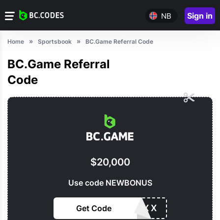
Sign in
NB
Home
Sportsbook
BC.Game Referral Code
BC.Game Referral
Code
$20,000
Use code NEWBONUS
XXXXX
Get Code