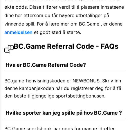
økte odds. Disse tilfører verdi til å plassere innsatsene
dine her ettersom du får høyere utbetalinger på
vinnende spill. For å lære mer om BC.Game , er denne
anmeldelsen
et godt sted å starte.
BC.Game Referral Code - FAQs
 Hva er BC.Game Referral Code?
BC.game-henvisningskoden er NEWBONUS. Skriv inn
denne kampanjekoden når du registrerer deg for å få
den beste tilgjengelige sportsbettingbonusen.
 Hvilke sporter kan jeg spille på hos BC.Game ?
BC Game sportsbook har odds for mange idretter,