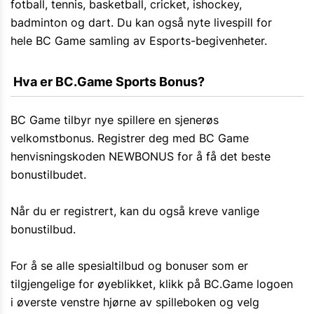
fotball, tennis, basketball, cricket, ishockey,
badminton og dart. Du kan også nyte livespill for
hele BC Game samling av Esports-begivenheter.
 Hva er BC.Game Sports Bonus?
BC Game tilbyr nye spillere en sjenerøs
velkomstbonus. Registrer deg med BC Game
henvisningskoden NEWBONUS for å få det beste
bonustilbudet.
Når du er registrert, kan du også kreve vanlige
bonustilbud.
For å se alle spesialtilbud og bonuser som er
tilgjengelige for øyeblikket, klikk på BC.Game logoen
i øverste venstre hjørne av spilleboken og velg