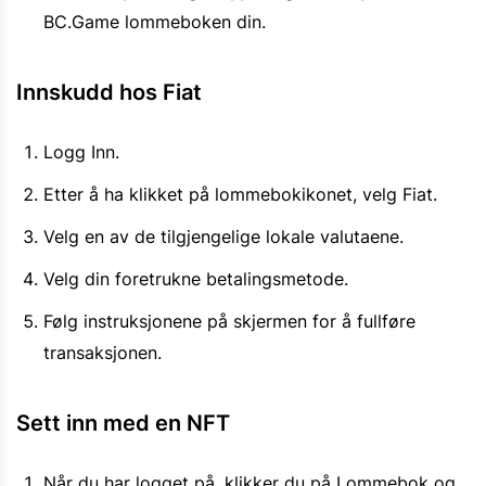
BC.Game lommeboken din.
Innskudd hos Fiat
Logg Inn.
Etter å ha klikket på lommebokikonet, velg Fiat.
Velg en av de tilgjengelige lokale valutaene.
Velg din foretrukne betalingsmetode.
Følg instruksjonene på skjermen for å fullføre
transaksjonen.
Sett inn med en NFT
Når du har logget på, klikker du på Lommebok og