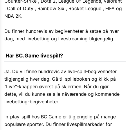
Counter-Strike , Dota 2, League Of Legends, Valorant
, Call of Duty , Rainbow Six , Rocket League , FIFA og
NBA 2K.
Du finner hundrevis av begivenheter å satse på hver
dag, med livebetting og livestreaming tilgjengelig.
 Har BC.Game livespill?
Ja. Du vil finne hundrevis av live-spill-begivenheter
tilgjengelig hver dag. Gå til spilleboken og klikk på
"Live"-knappen øverst på skjermen. Når du gjør
dette, vil du kunne se alle nåværende og kommende
livebetting-begivenheter.
In-play-spill hos BC.Game er tilgjengelig på mange
populære sporter. Du finner livespillmarkeder for