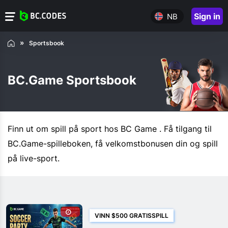
Sign in
NB
Sportsbook
BC.Game Sportsbook
Finn ut om spill på sport hos BC Game . Få tilgang til
BC.Game-spilleboken, få velkomstbonusen din og spill
på live-sport.
VINN $500 GRATISSPILL