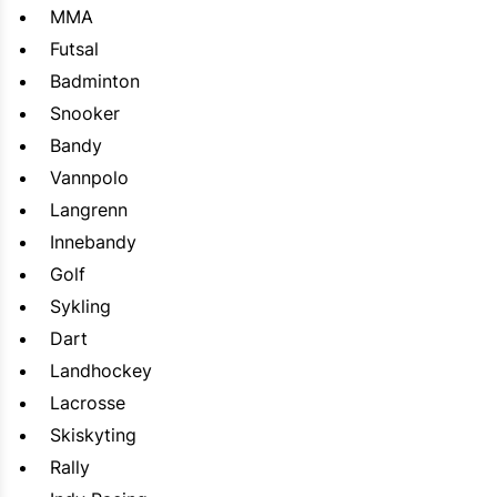
MMA
Futsal
Badminton
Snooker
Bandy
Vannpolo
Langrenn
Innebandy
Golf
Sykling
Dart
Landhockey
Lacrosse
Skiskyting
Rally