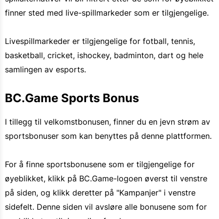
finner sted med live-spillmarkeder som er tilgjengelige.
Livespillmarkeder er tilgjengelige for fotball, tennis,
basketball, cricket, ishockey, badminton, dart og hele
samlingen av esports.
BC.Game Sports Bonus
I tillegg til velkomstbonusen, finner du en jevn strøm av
sportsbonuser som kan benyttes på denne plattformen.
For å finne sportsbonusene som er tilgjengelige for
øyeblikket, klikk på BC.Game-logoen øverst til venstre
på siden, og klikk deretter på "Kampanjer" i venstre
sidefelt. Denne siden vil avsløre alle bonusene som for