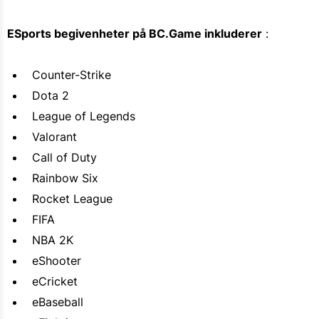
ESports begivenheter på BC.Game inkluderer
:
Counter-Strike
Dota 2
League of Legends
Valorant
Call of Duty
Rainbow Six
Rocket League
FIFA
NBA 2K
eShooter
eCricket
eBaseball