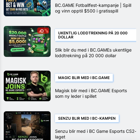
BC.GAME Fotballfest-kampanje | Spill
og vinn opptil $500 i gratisspill
UKENTLIG LODDTREKNING PÅ 20 000
DOLLAR
Slik blir du med i BC.GAMEs ukentlige
loddtrekning på 20 000 dollar
MAGIC BLIR MED I BC.GAME
Magisk blir med i BC.GAME Esports
som ny leder i spillet
SENZU BLIR MED I BC-KAMPEN
Senzu blir med i BC Game Esports CS2-
laget