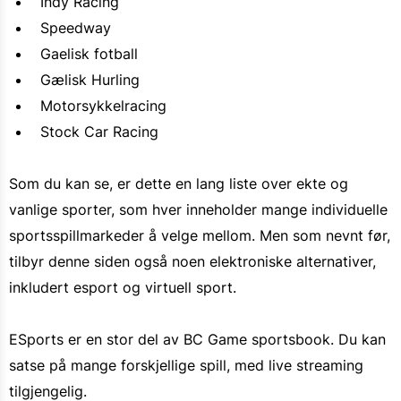
Indy Racing
Speedway
Gaelisk fotball
Gælisk Hurling
Motorsykkelracing
Stock Car Racing
Som du kan se, er dette en lang liste over ekte og
vanlige sporter, som hver inneholder mange individuelle
sportsspillmarkeder å velge mellom. Men som nevnt før,
tilbyr denne siden også noen elektroniske alternativer,
inkludert esport og virtuell sport.
ESports er en stor del av BC Game sportsbook. Du kan
satse på mange forskjellige spill, med live streaming
tilgjengelig.