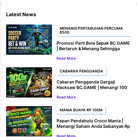
Latest News
MENANGI PERTARUHAN PERCUMA
$500
Promosi Parti Bola Sepak BC.GAME
| Bertaruh & Menang Sehingga
$500 dalam Pertaruhan Percuma
Read More
CABARAN PENGGANDA
Cabaran Pengganda Gergaji
Hacksaw BC.GAME | Menangi 100
Putaran Percuma & Hadiah Tunai
Read More
MANIA BUAYA RP 100M
Papan Pendahulu Croco Mania |
Menangi Saham Anda Sebanyak Rp
100,000,000+
Read More