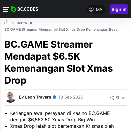
Sign in
MS
Berita
BC GAME Streamer Mengambil Slot Xmas Drop Kemenangan Besar
BC.GAME Streamer
Mendapat $6.5K
Kemenangan Slot Xmas
Drop
By
Leon Travers
18 Sep 2025
Share
Keriangan awal perayaan di Kasino BC.GAME
dengan $6,562.50 Xmas Drop Big Win
Xmas Drop ialah slot bertemakan Krismas oleh