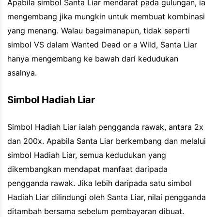
Apabila simbol Santa Liar mendarat pada gulungan, ia
mengembang jika mungkin untuk membuat kombinasi
yang menang. Walau bagaimanapun, tidak seperti
simbol VS dalam Wanted Dead or a Wild, Santa Liar
hanya mengembang ke bawah dari kedudukan
asalnya.
Simbol Hadiah Liar
Simbol Hadiah Liar ialah pengganda rawak, antara 2x
dan 200x. Apabila Santa Liar berkembang dan melalui
simbol Hadiah Liar, semua kedudukan yang
dikembangkan mendapat manfaat daripada
pengganda rawak. Jika lebih daripada satu simbol
Hadiah Liar dilindungi oleh Santa Liar, nilai pengganda
ditambah bersama sebelum pembayaran dibuat.