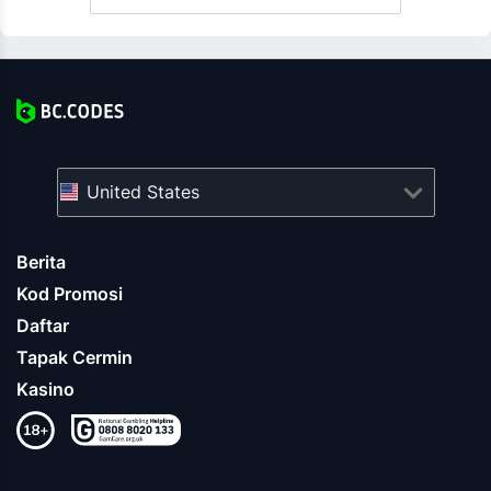
United States
Berita
Kod Promosi
Daftar
Tapak Cermin
Kasino