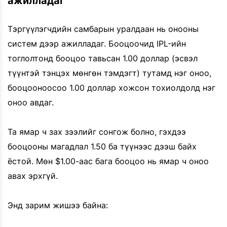
ажилладаг
Тэргүүлэгчдийн самбарын уралдаан нь онооны
систем дээр ажилладаг. Бооцоочид IPL-ийн
тоглолтонд бооцоо тавьсан 1.00 доллар (эсвэл
түүнтэй тэнцэх мөнгөн тэмдэгт) тутамд нэг оноо,
бооцооноосоо 1.00 доллар хожсон тохиолдолд нэг
оноо авдаг.
Та ямар ч зах зээлийг сонгож болно, гэхдээ
бооцооны магадлал 1.50 ба түүнээс дээш байх
ёстой. Мөн $1.00-аас бага бооцоо нь ямар ч оноо
авах эрхгүй.
Энд зарим жишээ байна: