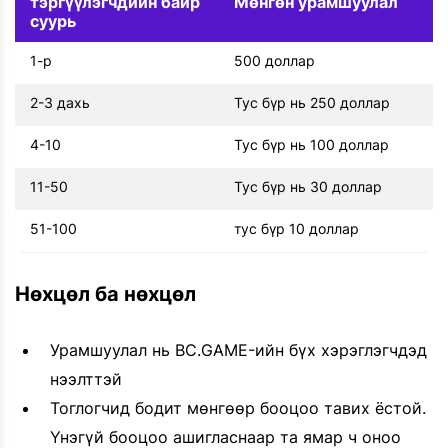
тэргүүлэгчдийн байр
Мөнгөн урамшуулал
суурь
1-р
500 доллар
2-3 дахь
Тус бүр нь 250 доллар
4-10
Тус бүр нь 100 доллар
11-50
Тус бүр нь 30 доллар
51-100
тус бүр 10 доллар
Нөхцөл ба нөхцөл
Урамшуулал нь BC.GAME-ийн бүх хэрэглэгчдэд
нээлттэй
Тоглогчид бодит мөнгөөр бооцоо тавих ёстой.
Үнэгүй бооцоо ашигласнаар та ямар ч оноо