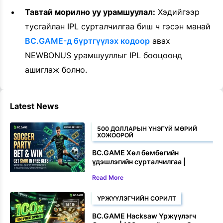
Тавтай морилно уу урамшуулал:
Хэдийгээр
тусгайлан IPL сурталчилгаа биш ч гэсэн манай
BC.GAME-д бүртгүүлэх кодоор
авах
NEWBONUS урамшууллыг IPL бооцоонд
ашиглаж болно.
Latest News
500 ДОЛЛАРЫН ҮНЭГҮЙ МӨРИЙ
ХОЖООРОЙ
BC.GAME Хөл бөмбөгийн
үдэшлэгийн сурталчилгаа |
Бооцоо тавьж, 500 доллар хүртэл
Read More
үнэгүй бооцоо хожоорой
ҮРЖҮҮЛЭГЧИЙН СОРИЛТ
BC.GAME Hacksaw Үржүүлэгч