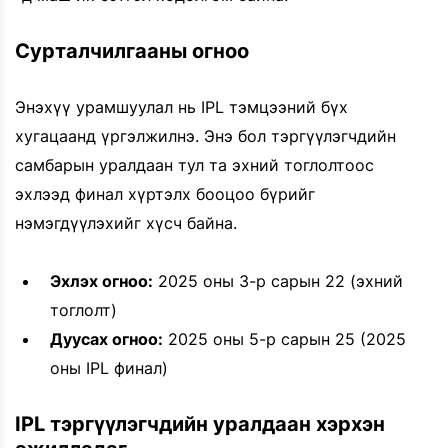
Сурталчилгааны огноо
Энэхүү урамшуулал нь IPL тэмцээний бүх
хугацаанд үргэлжилнэ. Энэ бол тэргүүлэгчдийн
самбарын уралдаан тул та эхний тоглолтоос
эхлээд финал хүртэлх бооцоо бүрийг
нэмэгдүүлэхийг хүсч байна.
Эхлэх огноо:
2025 оны 3-р сарын 22 (эхний
тоглолт)
Дуусах огноо:
2025 оны 5-р сарын 25 (2025
оны IPL финал)
IPL тэргүүлэгчдийн уралдаан хэрхэн