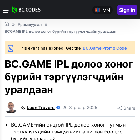
Sign in
MN
Урамшуулал
BCGAME IPL долоо хоног бүрийн тэргүүлэгчдийн уралдаан
This event has expired. Get the
BC.Game Promo Code
BC.GAME IPL долоо хоног
бүрийн тэргүүлэгчдийн
уралдаан
By
Leon Travers
20 3-р сар 2025
Share
BC.GAME-ийн онцгой IPL долоо хоног тутмын
тэргүүлэгчдийн тэмцээнийг ашиглан бооцоо
бүрийг үнэлээрэй.