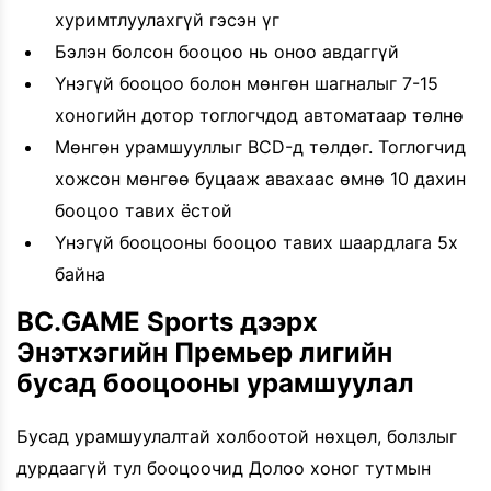
хуримтлуулахгүй гэсэн үг
Бэлэн болсон бооцоо нь оноо авдаггүй
Үнэгүй бооцоо болон мөнгөн шагналыг 7-15
хоногийн дотор тоглогчдод автоматаар төлнө
Мөнгөн урамшууллыг BCD-д төлдөг. Тоглогчид
хожсон мөнгөө буцааж авахаас өмнө 10 дахин
бооцоо тавих ёстой
Үнэгүй бооцооны бооцоо тавих шаардлага 5x
байна
BC.GAME Sports дээрх
Энэтхэгийн Премьер лигийн
бусад бооцооны урамшуулал
Бусад урамшуулалтай холбоотой нөхцөл, болзлыг
дурдаагүй тул бооцоочид Долоо хоног тутмын