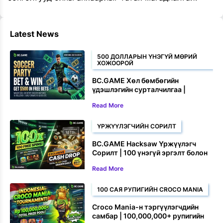
Latest News
500 ДОЛЛАРЫН ҮНЭГҮЙ МӨРИЙ
ХОЖООРОЙ
BC.GAME Хөл бөмбөгийн
үдэшлэгийн сурталчилгаа |
Бооцоо тавьж, 500 доллар хүртэл
Read More
үнэгүй бооцоо хожоорой
ҮРЖҮҮЛЭГЧИЙН СОРИЛТ
BC.GAME Hacksaw Үржүүлэгч
Сорилт | 100 үнэгүй эргэлт болон
бэлэн мөнгөний шагнал хожоорой
Read More
100 САЯ РУПИГИЙН CROCO MANIA
Croco Mania-н тэргүүлэгчдийн
самбар | 100,000,000+ рупигийн