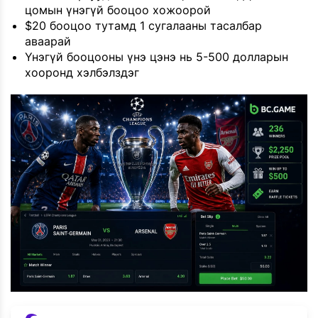
цомын үнэгүй бооцоо хожоорой
$20 бооцоо тутамд 1 сугалааны тасалбар
аваарай
Үнэгүй бооцооны үнэ цэнэ нь 5-500 долларын
хооронд хэлбэлздэг