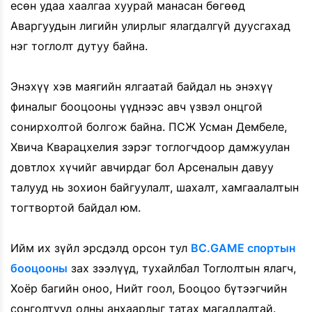
есөн удаа хаалгаа хуурай манасан бөгөөд
Аваргуудын лигийн улирлыг ялагдалгүй дуусгахад
нэг тоглолт дутуу байна.
Энэхүү хэв маягийн ялгаатай байдал нь энэхүү
финалыг бооцооны үүднээс авч үзвэл онцгой
сонирхолтой болгож байна. ПСЖ Усман Дембеле,
Хвича Кварацхелия зэрэг тоглогчдоор дамжуулан
довтлох хүчийг авчирдаг бол Арсеналын давуу
талууд нь зохион байгуулалт, шахалт, хамгаалалтын
тогтвортой байдал юм.
Ийм их зүйл эрсдэлд орсон тул
BC.GAME спортын
бооцооны
зах зээлүүд, тухайлбал Тоглолтын ялагч,
Хоёр багийн оноо, Нийт гоол, Бооцоо бүтээгчийн
сонголтууд олны анхаарлыг татах магадлалтай.