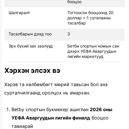
бооцоо
Шалгаралт
Тогтоосон бооцоонд 20
доллар = 1 сугалааны
тасалбар
Тасалбарын дээд тоо
3
Эрх бүхий зах зээлүүд
Бетби спортын номын сан
дээрх УЕФА Аваргуудын
лигийн маркетууд
Хэрхэн элсэх вэ
Хэрэв та хөлбөмбөгт мөрий тавьсан бол энэ
сурталчилгаанд оролцох нь амархан.
Betby спортын букмекер ашиглан
2026 оны
УЕФА Аваргуудын лигийн финалд
бооцоо
тавиарай