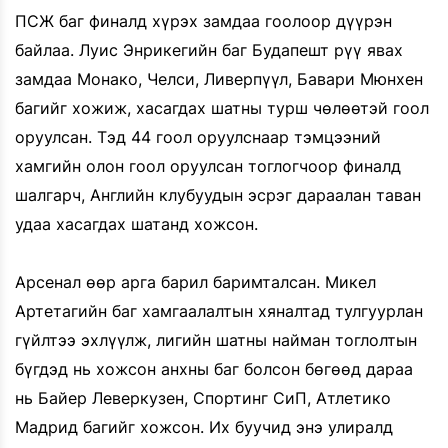
ПСЖ баг финалд хүрэх замдаа гоолоор дүүрэн
байлаа. Луис Энрикегийн баг Будапешт рүү явах
замдаа Монако, Челси, Ливерпүүл, Бавари Мюнхен
багийг хожиж, хасагдах шатны турш чөлөөтэй гоол
оруулсан. Тэд 44 гоол оруулснаар тэмцээний
хамгийн олон гоол оруулсан тоглогчоор финалд
шалгарч, Английн клубуудын эсрэг дараалан таван
удаа хасагдах шатанд хожсон.
Арсенал өөр арга барил баримталсан. Микел
Артетагийн баг хамгаалалтын хяналтад тулгуурлан
гүйлтээ эхлүүлж, лигийн шатны найман тоглолтын
бүгдэд нь хожсон анхны баг болсон бөгөөд дараа
нь Байер Леверкузен, Спортинг СиП, Атлетико
Мадрид багийг хожсон. Их буучид энэ улиралд