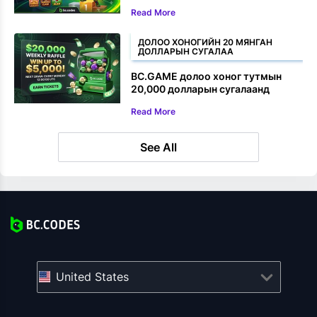
хувьцаагаа хожоорой
Read More
ДОЛОО ХОНОГИЙН 20 МЯНГАН
ДОЛЛАРЫН СУГАЛАА
BC.GAME долоо хоног тутмын
20,000 долларын сугалаанд
хэрхэн нэгдэх вэ
Read More
See All
United States