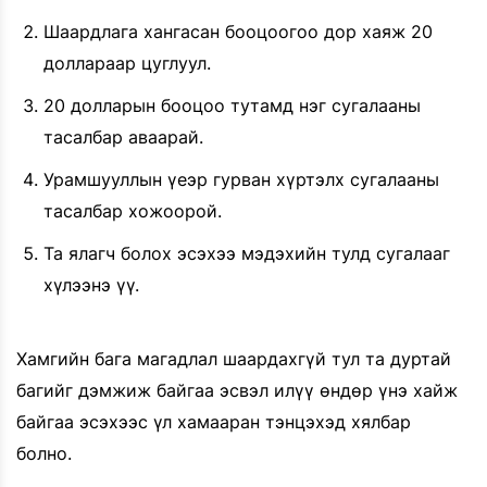
Шаардлага хангасан бооцоогоо дор хаяж 20
доллараар цуглуул.
20 долларын бооцоо тутамд нэг сугалааны
тасалбар аваарай.
Урамшууллын үеэр гурван хүртэлх сугалааны
тасалбар хожоорой.
Та ялагч болох эсэхээ мэдэхийн тулд сугалааг
хүлээнэ үү.
Хамгийн бага магадлал шаардахгүй тул та дуртай
багийг дэмжиж байгаа эсвэл илүү өндөр үнэ хайж
байгаа эсэхээс үл хамааран тэнцэхэд хялбар
болно.