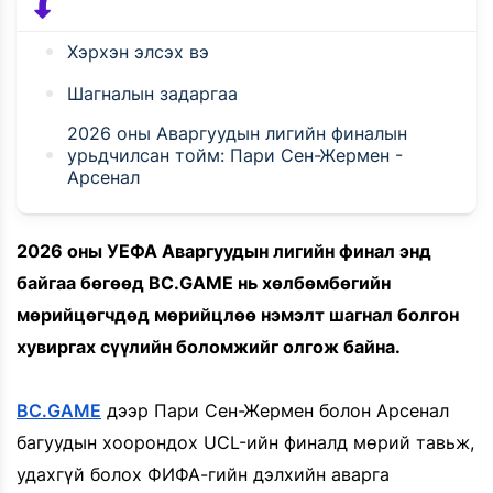
Хэрхэн элсэх вэ
Шагналын задаргаа
2026 оны Аваргуудын лигийн финалын
урьдчилсан тойм: Пари Сен-Жермен -
Арсенал
2026 оны УЕФА Аваргуудын лигийн финал энд
байгаа бөгөөд BC.GAME нь хөлбөмбөгийн
мөрийцөгчдөд мөрийцлөө нэмэлт шагнал болгон
хувиргах сүүлийн боломжийг олгож байна.
BC.GAME
дээр Пари Сен-Жермен болон Арсенал
багуудын хоорондох UCL-ийн финалд мөрий тавьж,
удахгүй болох ФИФА-гийн дэлхийн аварга