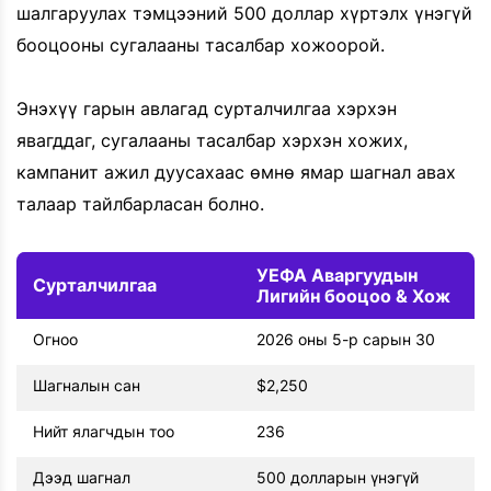
шалгаруулах тэмцээний 500 доллар хүртэлх үнэгүй
бооцооны сугалааны тасалбар хожоорой.
Энэхүү гарын авлагад сурталчилгаа хэрхэн
явагддаг, сугалааны тасалбар хэрхэн хожих,
кампанит ажил дуусахаас өмнө ямар шагнал авах
талаар тайлбарласан болно.
УЕФА Аваргуудын
Сурталчилгаа
Лигийн бооцоо & Хож
Огноо
2026 оны 5-р сарын 30
Шагналын сан
$2,250
Нийт ялагчдын тоо
236
Дээд шагнал
500 долларын үнэгүй