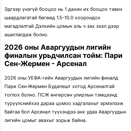
Эдгээр үнэгүй бооцоо нь 1 дахин их бооцоо тавих
шаардлагатай бөгөөд 1.5-10.0 хоорондох
магадлалтай Дэлхийн цомын аль ч зах зээл дээр
ашиглагдаж болно.
2026 оны Аваргуудын лигийн
финалын урьдчилсан тойм: Пари
Сен-Жермен - Арсенал
2026 оны УЕФА-гийн Аваргуудын лигийн финалд
Пари Сен-Жермен Будапешт хотод Арсеналтай
тоглох болно. ПСЖ өнгөрсөн улирлын тэмцээнд
түрүүлснийхээ дараа цомоо хадгалахыг эрмэлзэж
байгаа бол Арсенал түүхэндээ анх удаа Аваргуудын
лигийн цомыг авахыг зорьж байна.