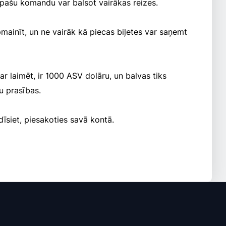
 pašu komandu var balsot vairākas reizes.
mainīt, un ne vairāk kā piecas biļetes var saņemt
r laimēt, ir 1000 ASV dolāru, un balvas tiks
u prasības.
īsiet, piesakoties savā kontā.