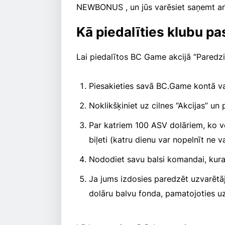
NEWBONUS , un jūs varēsiet saņemt ar
Kā piedalīties klubu pa
Lai piedalītos BC Game akcijā “Paredzi
Piesakieties savā BC.Game kontā v
Noklikšķiniet uz cilnes “Akcijas” un
Par katriem 100 ASV dolāriem, ko v
biļeti (katru dienu var nopelnīt ne v
Nododiet savu balsi komandai, kura
Ja jums izdosies paredzēt uzvarēt
dolāru balvu fonda, pamatojoties uz