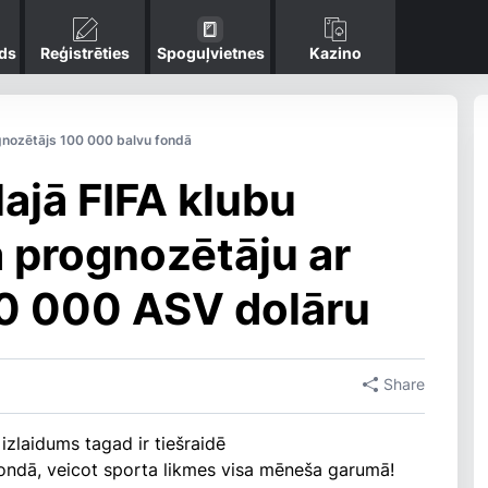
ds
Reģistrēties
Spoguļvietnes
Kazino
gnozētājs 100 000 balvu fondā
ajā FIFA klubu
 prognozētāju ar
00 000 ASV dolāru
Share
zlaidums tagad ir tiešraidē
ondā, veicot sporta likmes visa mēneša garumā!