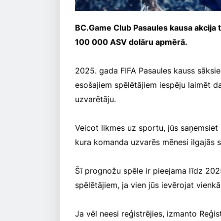
BC.Game Club Pasaules kausa akcija ta
100 000 ASV dolāru apmērā.
2025. gada FIFA Pasaules kauss sāksie
esošajiem spēlētājiem iespēju laimēt d
uzvarētāju.
Veicot likmes uz sportu, jūs saņemsiet b
kura komanda uzvarēs mēnesi ilgajās s
Šī prognožu spēle ir pieejama līdz 2025.
spēlētājiem, ja vien jūs ievērojat vien
Ja vēl neesi reģistrējies, izmanto Reģis