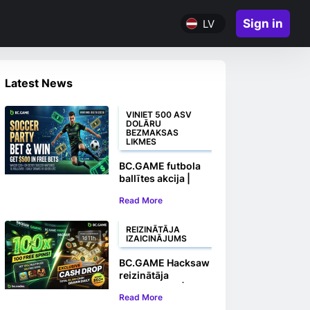
Sign in
LV
Latest News
VINIET 500 ASV
DOLĀRU
BEZMAKSAS
LIKMES
BC.GAME futbola
ballītes akcija |
Veiciet likmes un
Read More
laimējiet līdz pat
500 ASV dolāru
bezmaksas likmēs
REIZINĀTĀJA
IZAICINĀJUMS
BC.GAME Hacksaw
reizinātāja
izaicinājums |
Read More
Viniet 100