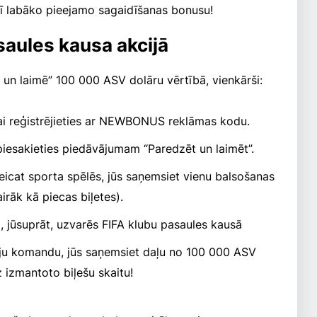
ī labāko pieejamo sagaidīšanas bonusu!
saules kausa akcijā
 un laimē” 100 000 ASV dolāru vērtībā, vienkārši:
ai reģistrējieties ar NEWBONUS reklāmas kodu.
 piesakieties piedāvājumam “Paredzēt un laimēt”.
eicat sporta spēlēs, jūs saņemsiet vienu balsošanas
airāk kā piecas biļetes).
, jūsuprāt, uzvarēs FIFA klubu pasaules kausā
āju komandu, jūs saņemsiet daļu no 100 000 ASV
 izmantoto biļešu skaitu!