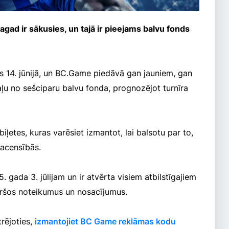
gad ir sākusies, un tajā ir pieejams balvu fonds
s 14. jūnijā, un BC.Game piedāvā gan jauniem, gan
aļu no sešciparu balvu fonda, prognozējot turnīra
iļetes, kuras varēsiet izmantot, lai balsotu par to,
acensībās.
 gada 3. jūlijam un ir atvērta visiem atbilstīgajiem
kāršos noteikumus un nosacījumus.
trējoties,
izmantojiet BC Game reklāmas kodu