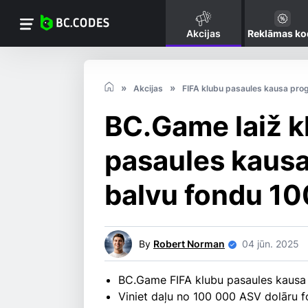
Akcijas
Reklāmas ko
Akcijas
FIFA klubu pasaules kausa pro
BC.Game laiž kl
pasaules kausa
balvu fondu 1
By
Robert Norman
04 jūn. 2025
BC.Game FIFA klubu pasaules kausa i
Viniet daļu no 100 000 ASV dolāru f