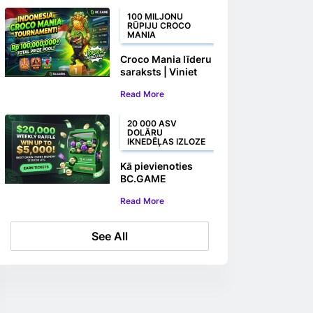
bezmaksas
griezienus un
100 MILJONU
RŪPIJU CROCO
naudas balvas
MANIA
Croco Mania līderu
saraksts | Viniet
savu daļu no
Read More
100 000 000+
rūpijām
20 000 ASV
DOLĀRU
IKNEDĒĻAS IZLOZE
Kā pievienoties
BC.GAME
20 000 ASV dolāru
Read More
iknedēļas izlozei
See All